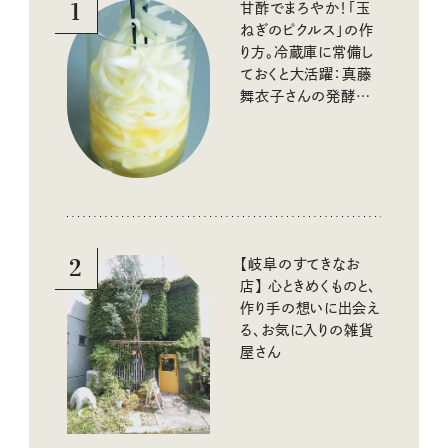
1
甘酢でまろやか！「玉
ねぎのピクルス」の作
り方。冷蔵庫に常備し
ておくと大活躍：真藤
舞衣子さんの発酵と
酸味の仕込みごはん
2
【岐阜のすてきなお
店】 心ときめくものと、
作り手の想いに出会え
る、お気に入りの雑貨
屋さん