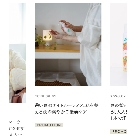
2026.07.24
2026.06.01
ィン。私を整
夏の髪と心が瞬時にリフレッシュす
お出かけ前の
美ケア
る【大人気のドライシャンプー】 この
の一日。汗ば
1本で汗ばむ季節も一日中心地よく
に過ごす私
PROMOTION
PROMOTIO