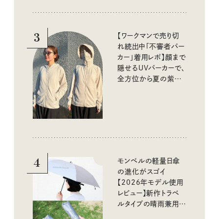
3
【ワークマンで売り切
れ続出中「不審者パー
カー」着用レポ】顔まで
隠せるUVパーカーで、
全方位から夏の紫外
線をブロック
4
モンベルの軽量日傘
の進化がスゴイ
【2026年モデル使用
レビュー】新作トラベ
ルタイプの晴雨兼用傘
と軽すぎる長傘もチェ