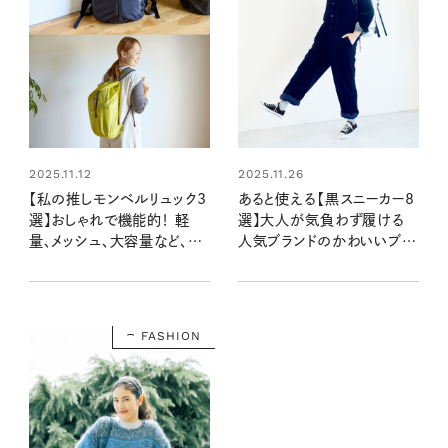
2025.11.12
2025.11.26
【私の推しモンベルリュック3
あると使える【黒スニーカー8
選】おしゃれで機能的！ 軽
選】大人が気負わず履ける
量、メッシュ、大容量など、用
人気ブランドのかわいいブラ
途に合わせて持っておくと便
ックシューズ、集合！
利な3型はコレ！
FASHION