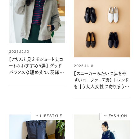
2025.12.10
【きちんと見えるショート丈コ
2025.11.18
ートのおすすめ5選】 グッド
バランスな短め丈で、羽織る
【スニーカーみたいに歩きや
だけでキマる！
すいローファー7選】 トレンド
も叶う大人女性に寄り添う一
足はこれに決まり！
LIFESTYLE
FASHION