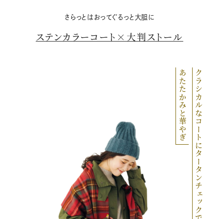
M
さらっとはおってぐるっと大胆に
u
ステンカラーコート×大判ストール
t
e
あたたかみと華やぎ
クラシカルなコートにタータンチェックで