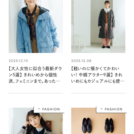
2025.12.10
2025.12.08
【大人女性に似合う最新ダウ
【軽いのに暖かくてかわい
ン5選】 きれいめから個性
い！ 中綿アウター9選】 きれ
派、フェミニンまで。あったか
いめにもカジュアルにも使え
くて今っぽい、冬に頼れる一
る存在感のある一着
着
FASHION
FASHION