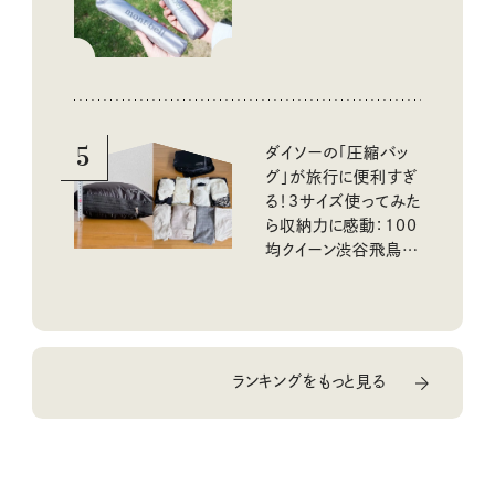
ック
5
ダイソーの「圧縮バッ
グ」が旅行に便利すぎ
る！3サイズ使ってみた
ら収納力に感動：100
均クイーン渋谷飛鳥の
『本当にいいもの』第
10回③
ランキングをもっと見る