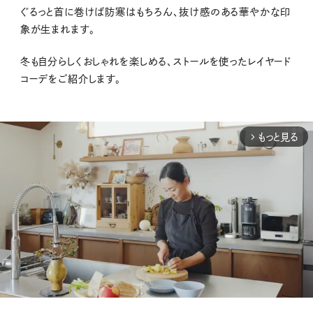
ぐるっと首に巻けば防寒はもちろん、抜け感のある華やかな印
象が生まれます。
冬も自分らしくおしゃれを楽しめる、ストールを使ったレイヤード
コーデをご紹介します。
もっと見る
arrow_forward_ios