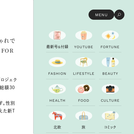
MENU
ゃれで
最
新
号
&
付
録
Y
O
U
T
U
B
E
F
O
R
T
U
N
E
FOR
F
A
S
H
I
O
N
L
I
F
E
S
T
Y
L
E
B
E
A
U
T
Y
プロジェク
付総額
30
H
E
A
L
T
H
F
O
O
D
C
U
L
T
U
R
E
す。性別
えた新
T
北
欧
旅
コ
ミ
ッ
ク