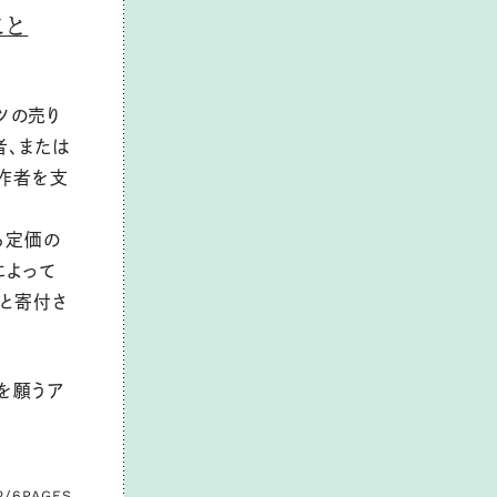
こと
ツの売り
者、または
作者を支
る定価の
によって
と寄付さ
を願うア
2/6
PAGES