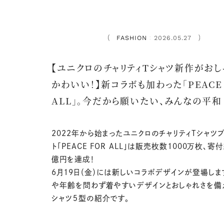
FASHION
2026.05.27
：
【ユニクロのチャリティTシャツ新作がおし
かわいい！】新コラボも加わった「PEACE 
ALL」。今だから願いたい、みんなの平和
2022
年から始まったユニクロのチャリティ
T
シャツ
ト「PEACE FOR ALL」は販売枚数
1000
万枚、寄
億円を達成！
6
月
19
日（金）には新しいコラボデザインが登場しま
や年齢を問わず着やすいデザインとおしゃれさを備
シャツ５型の紹介です。