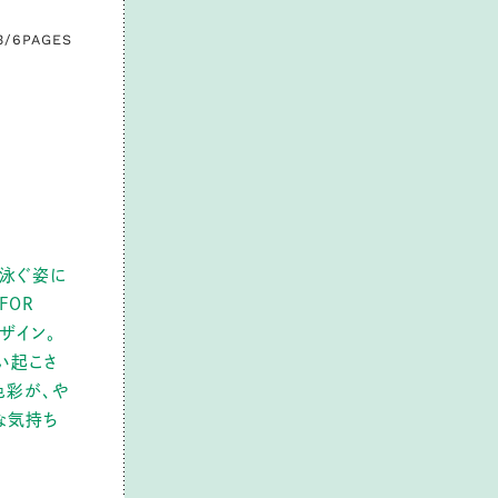
3/6
PAGES
と泳ぐ姿に
 FOR
ザイン。
い起こさ
色彩が、や
な気持ち