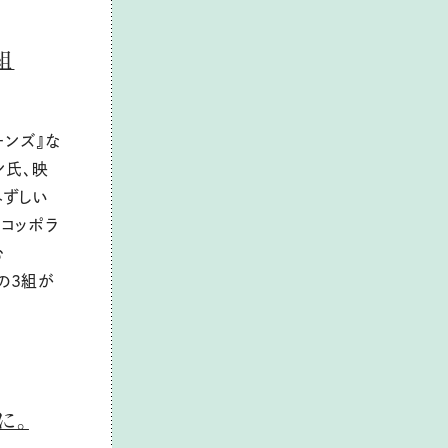
組
ーンズ』な
ン氏、映
みずしい
コッポラ
む
の3組が
に。