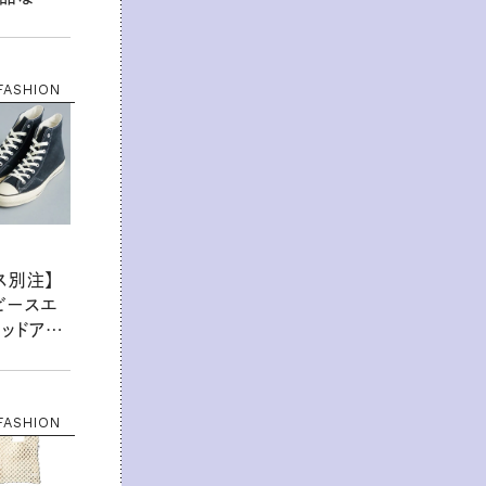
ンを大公
FASHION
ス別注】
ビースエ
テッドアロ
「ALL
タイルを
FASHION