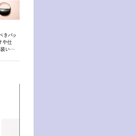
べきバッ
けや仕
。装いに
おしゃれ
が大集合