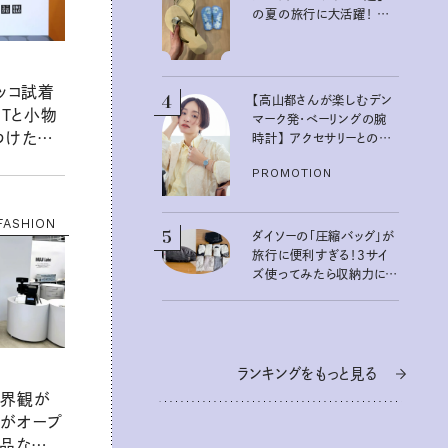
の夏の旅行に大活躍！ か
わいくて便利な厳選マスト
バイアイテム
ッコ試着
4
【高山都さんが楽しむデン
クTと小物
マーク発・ベーリングの腕
つけたく
時計】 アクセサリーとの重
ねづけも素敵な大人の夏
清水みさと
PROMOTION
スタイル３選
FASHION
5
ダイソーの「圧縮バッグ」が
旅行に便利すぎる！3サイ
ズ使ってみたら収納力に感
動：100均クイーン渋谷飛
鳥の『本当にいいもの』第
10回③
ランキングをもっと見る
 世界観が
がオープ