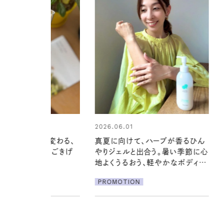
01
2026.07.24
けて、ハーブが香るひん
夏の髪と心が瞬時にリフレッシュ
ルと出合う。暑い季節に心
する【大人気のドライシャンプー】
るおう、軽やかなボディケ
この1本で汗ばむ季節も一日中心
地よく
ION
PROMOTION