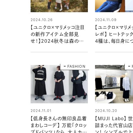
2024.10.26
2024.11.09
【ユニクロ×マリメッコ注目
【ユニクロ×マリメ
の新作アイテム全部見
レポ】 ヒートテッ
せ！】2024秋冬は森の散
4種は、毎日身に
策がイメージ。毎回人気の
なるかわいさ！：
シリーズ、買い逃さないよう
さんが潜入！ #2
早めのチェックを！
FASHION
2024.11.01
2024.10.20
【低身長さんの無印良品着
【MUJI Labo】
まわしコーデ】 万能「クロッ
詰まった代官山店
プドパンツ」なら、大人カジ
ン！ シンプルで上品な新