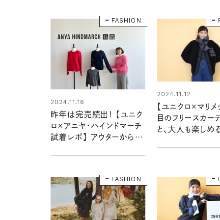
FASHION
2024.11.12
2024.11.16
【ユニクロ×マリメ
昨年は完売続出！ 【ユニク
目のフリースカー
ロ×アニヤ・ハインドマーチ
と、大人も楽しめ
試着レポ】 アウターからカ
イテム：清水みさ
ーディガン、キッズまで。大
作試着レポ #3
人かわいい2024年新作ウ
ェア
FASHION