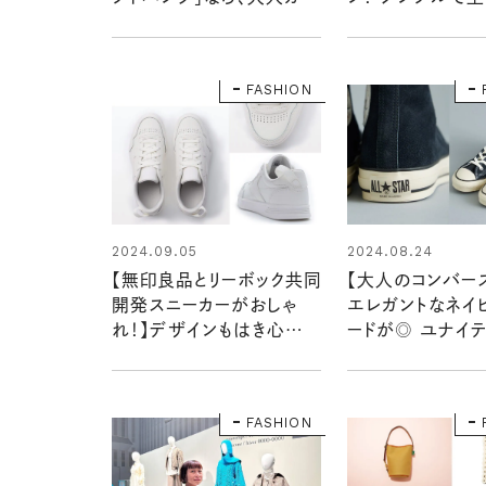
ュアルに着こなせます！
作秋冬ファッショ
開
FASHION
2024.09.05
2024.08.24
【無印良品とリーボック共同
【大人のコンバー
開発スニーカーがおしゃ
エレガントなネイ
れ！】デザインもはき心地も
ードが◎ ユナイ
秀逸！ 毎日はけてずっと愛
ーズ35周年記念の
せる定番シューズ
STAR」で秋冬ス
格上げ！
FASHION