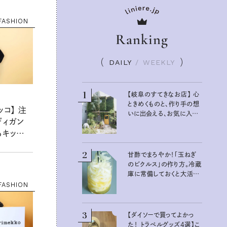
FASHION
Ranking
DAILY
/
WEEKLY
1
【岐阜のすてきなお店】 心
ときめくものと、作り手の想
ッコ】 注
いに出会える、お気に入り
ディガン
の雑貨屋さん
るキッズア
とさんと新
2
甘酢でまろやか！「玉ねぎ
のピクルス」の作り方。冷蔵
庫に常備しておくと大活
躍：真藤舞衣子さんの発酵
FASHION
と酸味の仕込みごはん
3
【ダイソーで買ってよかっ
た！ トラベルグッズ4選】こ