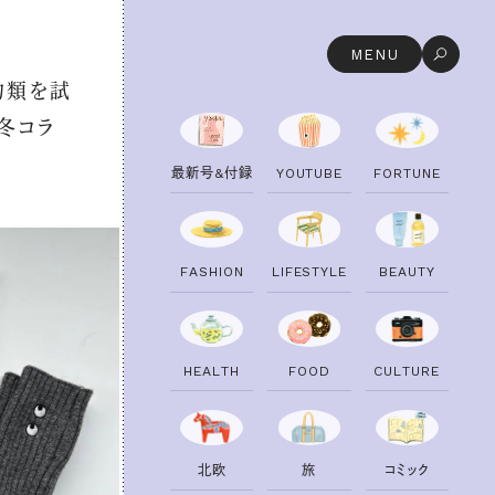
MENU
物類を試
年冬コラ
最
新
号
&
付
録
Y
O
U
T
U
B
E
F
O
R
T
U
N
E
F
A
S
H
I
O
N
L
I
F
E
S
T
Y
L
E
B
E
A
U
T
Y
H
E
A
L
T
H
F
O
O
D
C
U
L
T
U
R
E
北
欧
旅
コ
ミ
ッ
ク