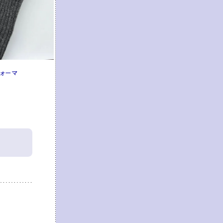
ウォーマ
【UNIQLO x ANYA HINDMARCH】アームウ
くてチクチクしないカシミヤ100%