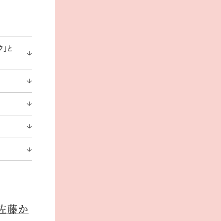
ク」と
佐藤か