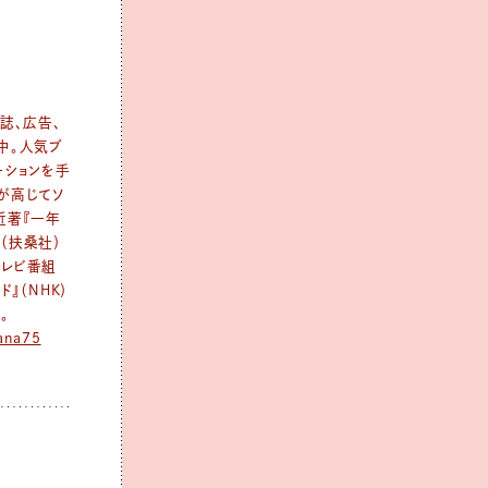
誌、広告、
中。人気ブ
ーションを手
が高じてソ
近著『一年
（扶桑社）
テレビ番組
ド』（NHK）
。
ana75