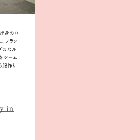
国出身のロ
に、フラン
ざまなル
をシーム
る服作り
 in