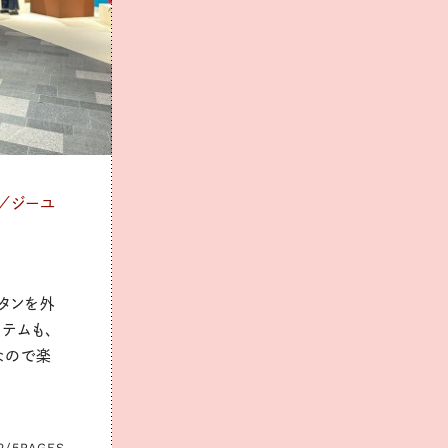
0／ジーユ
タンを外
テムも、
なので楽
2/5
PAGES