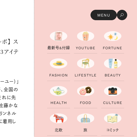
MENU
ポ】 ス
最
新
号
&
付
録
Y
O
U
T
U
B
E
F
O
R
T
U
N
E
3アイテ
F
A
S
H
I
O
N
L
I
F
E
S
T
Y
L
E
B
E
A
U
T
Y
ジーユー）」
が、全国の
それに先
H
E
A
L
T
H
F
O
O
D
C
U
L
T
U
R
E
の佐藤かな
リンネル
に着用し
北
欧
旅
コ
ミ
ッ
ク