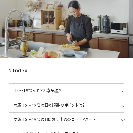
Index
M
u
t
15～19℃ってどんな気温？
e
気温15～19℃の日の服装のポイントは？
気温15～19℃の日におすすめのコーディネート