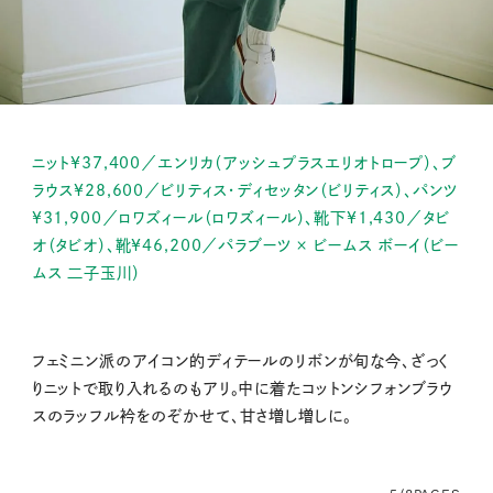
ニット¥37,400／エンリカ（アッシュプラスエリオトロープ）、ブ
ラウス¥28,600／ビリティス・ディセッタン（ビリティス）、パンツ
¥31,900／ロワズィール（ロワズィール）、靴下¥1,430／タビ
オ（タビオ）、靴¥46,200／パラブーツ × ビームス ボーイ（ビー
ムス 二子玉川）
フェミニン派のアイコン的ディテールのリボンが旬な今、ざっく
りニットで取り入れるのもアリ。中に着たコットンシフォンブラウ
スのラッフル衿をのぞかせて、甘さ増し増しに。