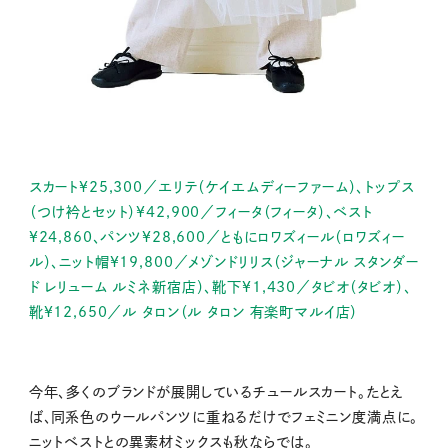
スカート¥25,300／エリテ（ケイエムディーファーム）、トップス
（つけ衿とセット）¥42,900／フィータ（フィータ）、ベスト
¥24,860、パンツ¥28,600／ともにロワズィール（ロワズィー
ル）、ニット帽¥19,800／メゾンドリリス（ジャーナル スタンダー
ド レリューム ルミネ新宿店）、靴下¥1,430／タビオ（タビオ）、
靴¥12,650／ル タロン（ル タロン 有楽町マルイ店）
今年、多くのブランドが展開しているチュールスカート。たとえ
ば、同系色のウールパンツに重ねるだけでフェミニン度満点に。
ニットベストとの異素材ミックスも秋ならでは。