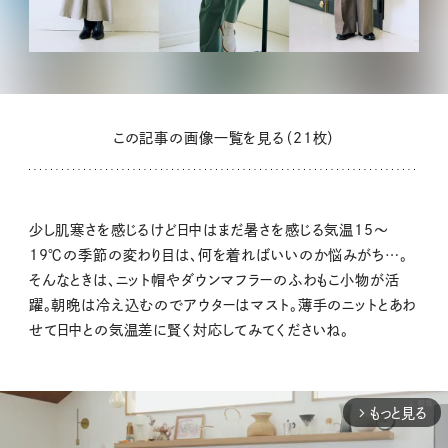
この記事の画像一覧を見る（21枚）
少し肌寒さを感じるけど日中はまだ暑さを感じる気温15～
19℃の季節の変わり目は、何を着ればいいのか悩みがち…。
そんなときは、ニット帽やダウンマフラーのふわもこ小物が活
躍。朝晩は冷え込むのでアウターはマスト。薄手のニットとあわ
せて日中との気温差に賢く対応してみてくださいね。
もっと見る
arrow_forward_ios