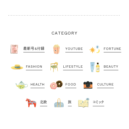
CATEGORY
最新号&付録
YOUTUBE
FORTUNE
FASHION
LIFESTYLE
BEAUTY
HEALTH
FOOD
CULTURE
北欧
旅
コミック