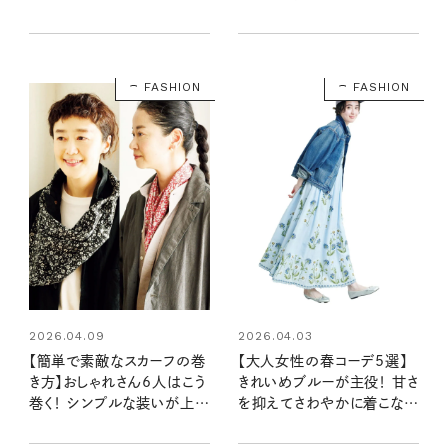
材がトレンド！ レイヤードで作
見！軽やかに華やぐ、品よく
る旬の着こなし3選
楽しむ着こなし
FASHION
FASHION
2026.04.09
2026.04.03
【簡単で素敵なスカーフの巻
【大人女性の春コーデ5選】
き方】おしゃれさん6人はこう
きれいめブルーが主役！ 甘さ
巻く！ シンプルな装いが上品
を抑えてさわやかに着こなす
でこなれた印象に
コツ