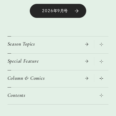
2026年9月号
Season Topics
Special Feature
真夏のひんやりグッズ 2026
大人のリュック探し 2026SS
Column & Comics
ニトリ・イケア・無印良品で賢くおしゃれなインテリア
2026年春夏 トレンドファッションニュース
この春ほしい大人のスニーカー 2026春夏
2026年下半期占い大特集
絶品、お餅レシピ大集合！
Contents
女子旅おすすめスポット 暮らすように心地いいリンネル旅ガイ
ぐれいさん
ド
本当に使える「旅道具」
明日もいい日になりますように
幸せな老後のための リンネルマネー講座
世界のサンタさんに会って来た！
清水みさとの食いしんぼう寄り道サウナ
リンネルおしゃれファッションスナップ
私の住むまち、好きな場所。LOCAL LIFE REPORT