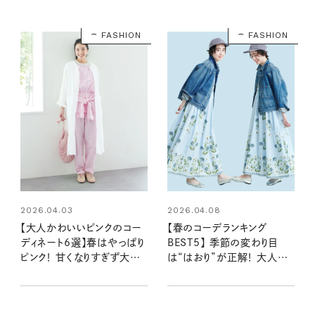
FASHION
FASHION
2026.04.03
2026.04.08
【大人かわいいピンクのコー
【春のコーデランキング
ディネート6選】春はやっぱり
BEST5】 季節の変わり目
ピンク！ 甘くなりすぎず大人
は“はおり”が正解！ 大人に
っぽく着こなすコツは？
似合うワンピーススタイルも
多数ランクイン：リンネル
2026年4月号