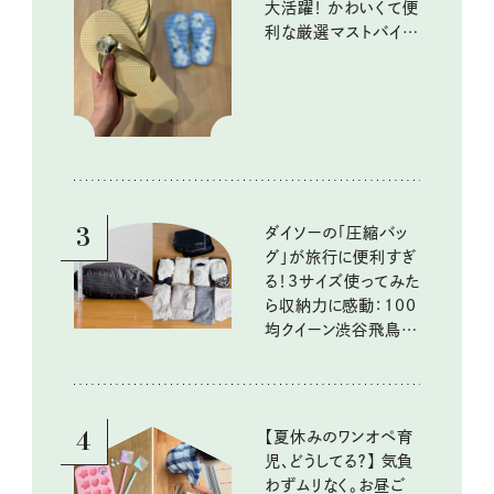
大活躍！ かわいくて便
利な厳選マストバイア
イテム
3
ダイソーの「圧縮バッ
グ」が旅行に便利すぎ
る！3サイズ使ってみた
ら収納力に感動：100
均クイーン渋谷飛鳥の
『本当にいいもの』第
10回③
4
【夏休みのワンオペ育
児、どうしてる？】 気負
わずムリなく。お昼ご