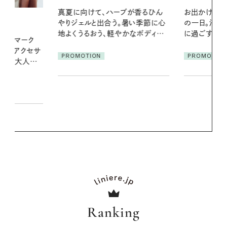
ブが香るひん
お出かけ前のひと手間で変わる、夏
暑い夏のナイ
暑い季節に心
の一日。汗ばむ季節を「ごきげん」
える夜の爽
かなボディケ
に過ごす私の新習慣
PROMOTIO
PROMOTION
Ranking