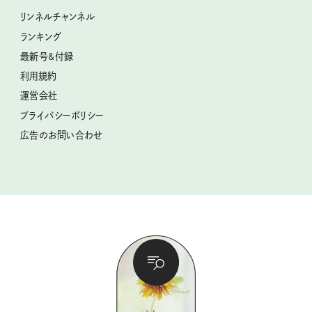
ときめく冬の贈りもの
クグロフの猫
リンネル暮らし部
リンネルチャンネル
リンネル 暮らしの道具大賞
クラフトビール案内
中沢元紀の板前さん入門
リンネルチャンネル
ランキング
ナチュラルメイクレッスン
母の日に贈りたい、お花モチーフのアイテム
空想喫茶トラノコクさんのあの店この店、喫茶訪問日記
おぱんつ君のわくわく楽しい一週間占い
最新号&付録
喜ばれる贈り物手帖
うちねこグランプリ2026、発表！
圷みほさんのゆるっと週末キャンプ通信
毎日が心地よくなるリンネルタロット
利用規約
2026年上半期占い大特集
豆柴・まもるくんの旅日記
運営会社
2025年下半期占い大特集
柳沢小実さんのお散歩するようなゆるり旅
プライバシーポリシー
猫と一緒に心地いい暮らし
広告のお問い合わせ
valoさんのかわいいもの探し
tsukuru & Lin. ツクルアンドリン
kippis（キッピス）
暮らしの時産テクニック
バッグの中身
コウケンテツのヒトワザ巡り
ノーラのフィンランド旅気分
街角ワンデイ
ドーナツハント