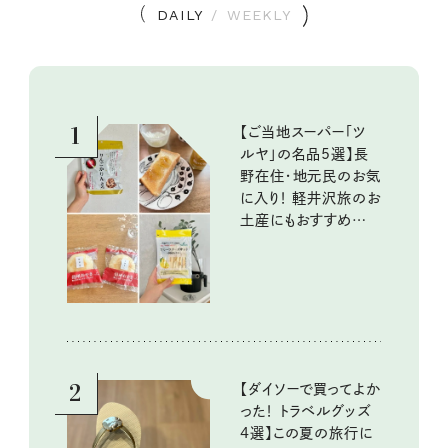
DAILY
/
WEEKLY
1
【ご当地スーパー「ツ
ルヤ」の名品5選】長
野在住・地元民のお気
に入り！ 軽井沢旅のお
土産にもおすすめのお
いしいもの
2
【ダイソーで買ってよか
った！ トラベルグッズ
4選】この夏の旅行に