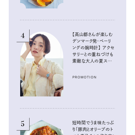
4
【高山都さんが楽しむ
デンマーク発・ベーリ
ングの腕時計】 アクセ
サリーとの重ねづけも
素敵な大人の夏スタイ
ル３選
PROMOTION
5
短時間でうま味たっぷ
り「豚肉とオリーブのト