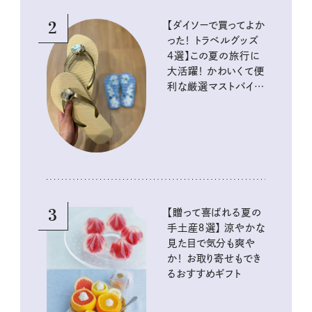
2
【ダイソーで買ってよか
った！ トラベルグッズ
4選】この夏の旅行に
大活躍！ かわいくて便
利な厳選マストバイア
イテム
3
【贈って喜ばれる夏の
手土産８選】 涼やかな
見た目で気分も爽や
か！ お取り寄せもでき
るおすすめギフト