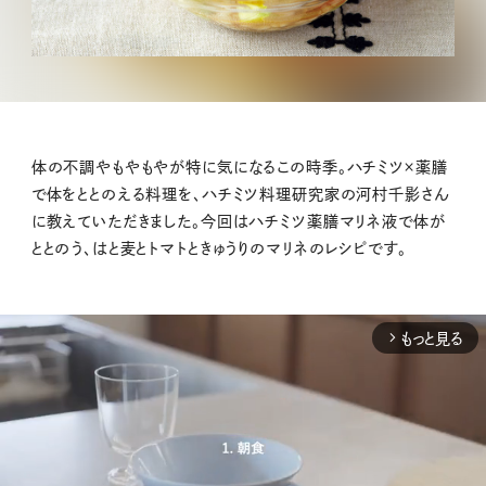
体の不調やもやもやが特に気になるこの時季。ハチミツ×薬膳
で体をととのえる料理を、ハチミツ料理研究家の河村千影さん
に教えていただきました。今回はハチミツ薬膳マリネ液で体が
ととのう、はと麦とトマトときゅうりのマリネのレシピです。
もっと見る
arrow_forward_ios