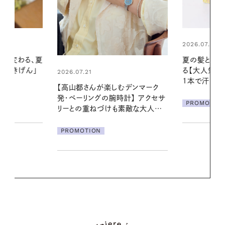
2026.07.24
2026.06.01
夏の髪と心が瞬時にリフレッシュす
真夏に向けて
る【大人気のドライシャンプー】 この
やりジェルと
1本で汗ばむ季節も一日中心地よく
地よくうるお
デンマーク
ア
クセサ
PROMOTION
PROMOTIO
素敵な大人の