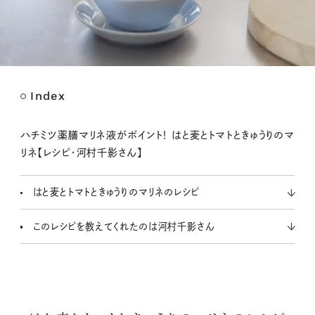
Index
M
u
t
ハチミツ薬膳マリネ液がポイント！ はと麦とトマトときゅうりのマ
e
リネ【レシピ・河村千影さん】
はと麦とトマトときゅうりのマリネのレシピ
このレシピを教えてくれたのは河村千影さん