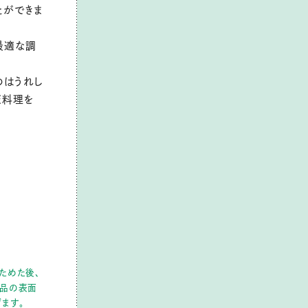
とができま
最適な調
のはうれし
だ料理を
ためた後、
食品の表面
ます。