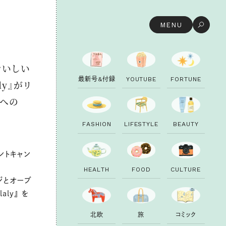
MENU
おいしい
最
新
号
&
付
録
Y
O
U
T
U
B
E
F
O
R
T
U
N
E
ly』がリ
稿への
F
A
S
H
I
O
N
L
I
F
E
S
T
Y
L
E
B
E
A
U
T
Y
ントキャン
H
E
A
L
T
H
F
O
O
D
C
U
L
T
U
R
E
ジとオーブ
ly』 を
北
欧
旅
コ
ミ
ッ
ク