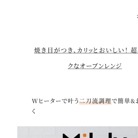
焼き目がつき、カリッとおいしい！ 
クなオーブンレンジ
Wヒーターで叶う
二刀流調理
で簡単&
く