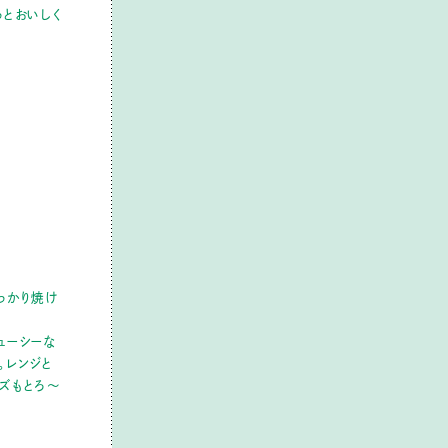
っとおいしく
っかり焼け
ューシーな
。レンジと
ズもとろ～