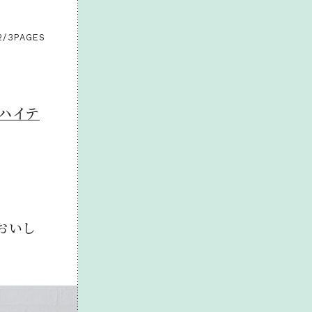
2/3
PAGES
超ハイテ
おいし