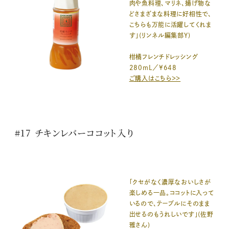
肉や魚料理、マリネ、揚げ物な
どさまざまな料理に好相性で、
こちらも万能に活躍してくれま
す」(リンネル編集部Y)
柑橘フレンチドレッシング
280mL／¥648
ご購入はこちら＞＞
#17 チキンレバーココット入り
「クセがなく濃厚なおいしさが
楽しめる一品。ココットに入って
いるので、テーブルにそのまま
出せるのもうれしいです」(佐野
雅さん)