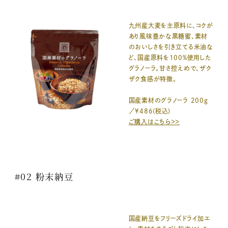
九州産大麦を主原料に、コクが
あり風味豊かな黒糖蜜、素材
のおいしさを引き立てる米油な
ど、国産原料を100%使用した
グラノーラ。甘さ控えめで、ザク
ザク食感が特徴。
国産素材のグラノーラ 200g
／¥486(税込)
ご購入はこちら＞＞
#02 粉末納豆
国産納豆をフリーズドライ加エ