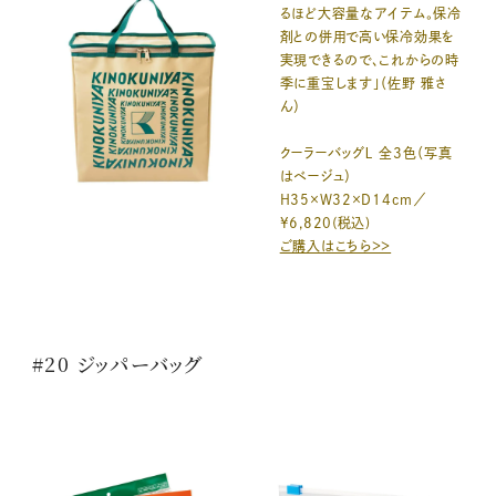
るほど大容量なアイテム。保冷
剤との併用で高い保冷効果を
実現できるので、これからの時
季に重宝します」（佐野 雅さ
ん）
クーラーバッグＬ 全3色（写真
はベージュ）
H35×W32×D14cm／
¥6,820(税込)
ご購入はこちら＞＞
#20 ジッパーバッグ