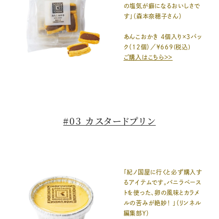
の塩気が癖になるおいしさで
す」（森本奈穂子さん）
あんこおかき 4個入り×3パッ
ク（12個）／¥669(税込)
ご購入はこちら＞＞
#03 カスタードプリン
「紀ノ国屋に行くと必ず購入す
るアイテムです。バニラペース
トを使った、卵の風味とカラメ
ルの苦みが絶妙！ 」（リンネル
編集部Y）