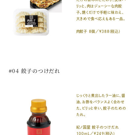
リッと、肉はジューシーな肉餃
子。焼くだけで手軽に味わえ、
大きめで食べ応えもある一品。
肉餃子 8個／¥388(税込)
#04 餃子のつけだれ
じっくりと煮出したラー油に、醤
油、お酢をバランスよく合わせ
た、ピリッと辛い、餃子のための
たれ。
紀ノ国屋 餃子のつけだれ
100mL／¥249(税込)