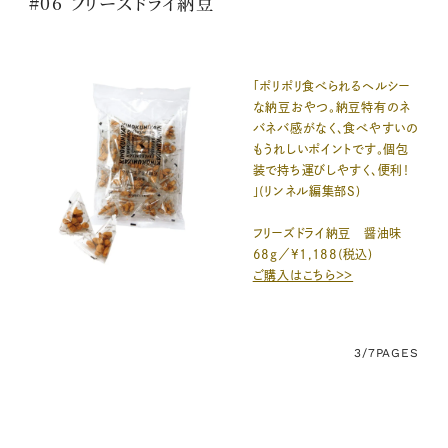
#06 フリーズドライ納豆
「ポリポリ食べられるヘルシー
な納豆おやつ。納豆特有のネ
バネバ感がなく、食べやすいの
もうれしいポイントです。個包
装で持ち運びしやすく、便利！
」(リンネル編集部S)
フリーズドライ納豆 醤油味
68g／¥1,188(税込)
ご購入はこちら＞＞
3/7
PAGES