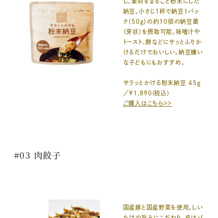
し、素材をまるごと粉末にした
納豆。小さじ1杯で納豆1パッ
ク（50g）の約10倍の納豆菌
（芽状）を摂取可能。味噌汁や
トースト、餅などにサッとふりか
けるだけでおいしい。納豆嫌い
な子どもにもおすすめ。
サラッとかける粉末納豆 45g
／¥1,890(税込)
ご購入はこちら＞＞
#03 肉餃子
国産豚と国産野菜を使用。しい
たけの旨みにこだわり、皮はパ