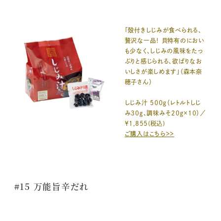
「殻付きしじみが食べられる、
贅沢な一品！ 貝特有のにおい
も少なく、しじみの風味をたっ
ぷりと感じられる、欲ばりなお
いしさが楽しめます」（森本奈
穂子さん）
しじみ汁 500g（レトルトしじ
み30ｇ、調味みそ20ｇ×10）／
¥1,855(税込)
ご購入はこちら＞＞
#15 万能旨辛だれ