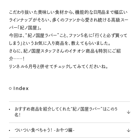
M
こだわり抜いた美味しい食材から、機能的な日用品まで幅広い
u
ラインナップがそろい、多くのファンから愛され続ける高級スー
t
パー「紀ノ国屋」。
e
今回は、“紀ノ国屋ラバー”こと、ファン5名に「行くと必ず買って
しまう」というお気に入り商品を、教えてもらいました。
さらに、紀ノ国屋スタッフさんのイチオシ商品も特別にご紹
介……！
リンネル6月号と併せてチェックしてみてくださいね。
Index
おすすめ商品を紹介してくれた“紀ノ国屋ラバー”はこの5
名！
ついつい食べちゃう！ -おやつ編-