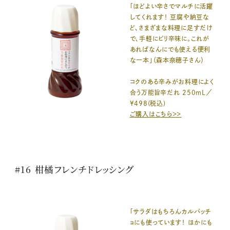
「ほどよい辛さでマルチに活躍
してくれます！ 豆腐や納豆な
ど、さまざまな料理に足すだけ
で、手軽にピリ辛味に。これが
あればなんにでも使える便利
な一本」（森本奈穂子さん）
コクのある辛みがお料理によく
合う万能旨辛だれ 250mL／
¥498(税込)
ご購入はこちら＞＞
#16 柑橘フレンチドレッシング
「サラダはもちろんカルパッチ
ョにも使っています！ ほかにも