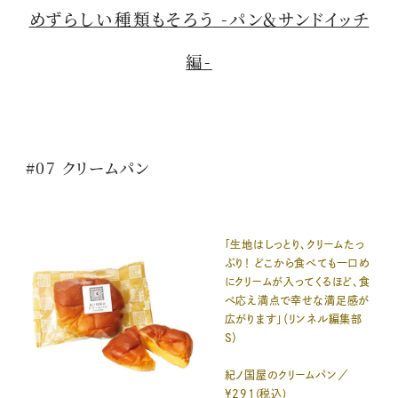
めずらしい種類もそろう -パン＆サンドイッチ
編-
#07 クリームパン
「生地はしっとり、クリームたっ
ぷり！ どこから食べても一口め
にクリームが入ってくるほど、食
べ応え満点で幸せな満足感が
広がります」（リンネル編集部
S）
紀ノ国屋のクリームパン／
¥291(税込)