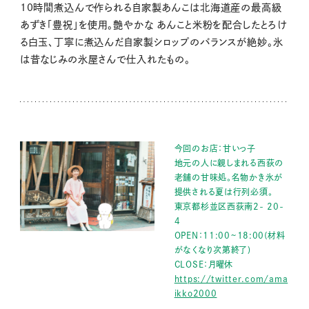
10時間煮込んで作られる自家製あんこは北海道産の最高級
あずき「豊祝」を使用。艶やかな あんこと米粉を配合したとろけ
る白玉、丁寧に煮込んだ自家製シロップのバランスが絶妙。氷
は昔なじみの氷屋さんで仕入れたもの。
今回のお店：甘いっ子
地元の人に親しまれる西荻の
老舗の甘味処。名物かき氷が
提供される夏は行列必須。
東京都杉並区西荻南2- 20-
4
OPEN：11:00~18:00(材料
がなくなり次第終了)
CLOSE：月曜休
https://twitter.com/ama
ikko2000