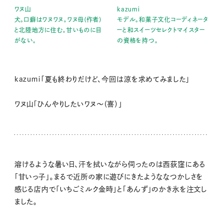
ワヌ山
kazumi
犬。口癖はワヌワヌ。ワヌ母(作者)
モデル。和菓子文化コーディネータ
と北陸地方に住む。甘いものに目
ーと和スイーツセレクトマイスター
がない。
の資格を持つ。
kazumi「夏も終わりだけど、今回は涼を求めてみました」
ワヌ山「ひんやりしたいワヌ〜（喜）」
溶けるような暑い日、汗を拭いながら伺ったのは西荻窪にある
「甘いっ子」。まるで近所の家に遊びにきたようななつかしさを
感じる店内で「いちごミルク金時」と「あんず」のかき氷を注文し
ました。