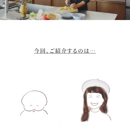
M
u
t
今回、ご紹介するのは…
e