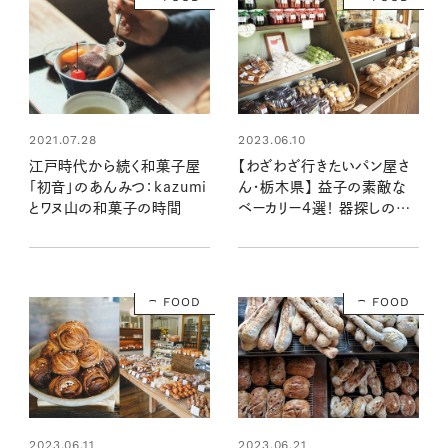
2021.07.28
2023.06.10
江戸時代から続く和菓子屋
【わざわざ行きたいパン屋さ
「初音」のあんみつ：kazumi
ん・栃木県】 益子の素敵な
とワヌ山の和菓子の時間
ベーカリー4選！ 器探しの途
中で立ち寄りたいおいしいお
店
FOOD
FOOD
2023.06.11
2023.06.21