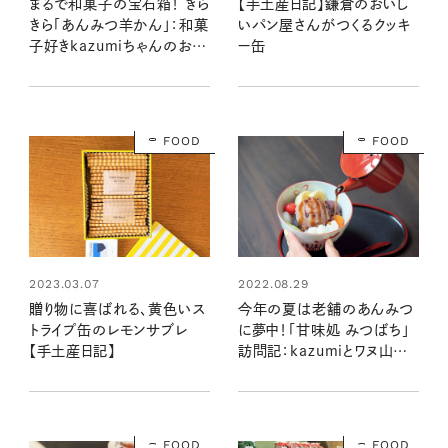
まるで和菓子の宝石箱！ きら
【手土産日記】鎌倉のおいし
きら「あんみつ羊かん」：和菓
いパン屋さんがつくるクッキ
子好きkazumiちゃんのおす
ー缶
すめ
FOOD
FOOD
2023.03.07
2022.08.29
贈り物に喜ばれる、黄色いス
今年の夏は老舗のあんみつ
トライプ缶のレモンサブレ
に夢中！「甘味処 みつばち」
【手土産日記】
訪問記：kazumiとワヌ山の
和菓子の時間
FOOD
FOOD