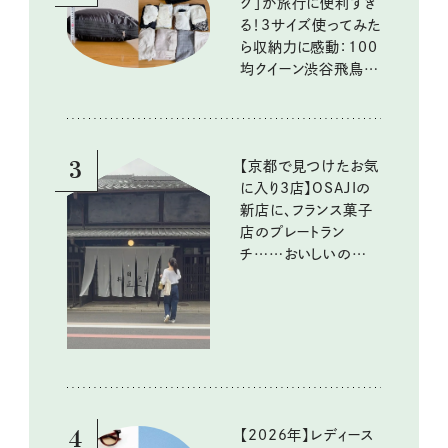
グ」が旅行に便利すぎ
る！3サイズ使ってみた
ら収納力に感動：100
均クイーン渋谷飛鳥の
『本当にいいもの』第
10回③
3
【京都で見つけたお気
に入り3店】OSAJIの
新店に、フランス菓子
店のプレートラン
チ……おいしいのんび
り街歩き。
4
【2026年】レディース