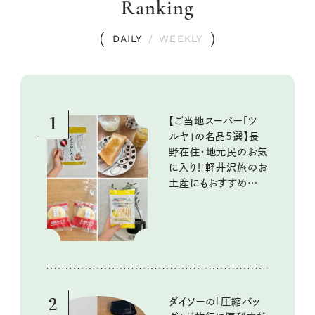
Ranking
DAILY
/
WEEKLY
1
【ご当地スーパー「ツ
ルヤ」の名品5選】長
野在住・地元民のお気
に入り！ 軽井沢旅のお
土産にもおすすめのお
いしいもの
2
ダイソーの「圧縮バッ