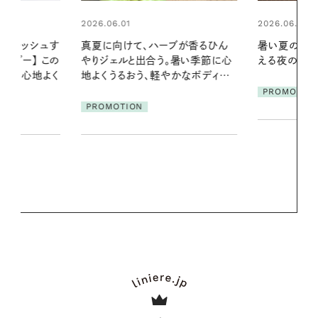
2026.06.01
ブが香るひん
暑い夏のナイトルーティン。私を整
暑い季節に心
える夜の爽やかご褒美ケア
2026.07.21
かなボディケ
【高山都さん
PROMOTION
発・ベーリングの
リーとの重ね
夏スタイル３
PROMOTIO