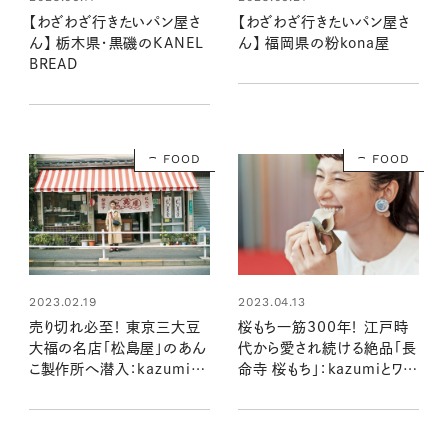
【わざわざ行きたいパン屋さ
【わざわざ行きたいパン屋さ
ん】 栃木県・黒磯のKANEL
ん】 福岡県の粉kona屋
BREAD
FOOD
FOOD
2023.02.19
2023.04.13
売り切れ必至！ 東京三大豆
桜もち一筋300年！ 江戸時
大福の名店「松島屋」のあん
代から愛され続ける絶品「長
こ製作所へ潜入：kazumiと
命寺 桜もち」：kazumiとワヌ
ワヌ山の和菓子の時間
山の和菓子の時間