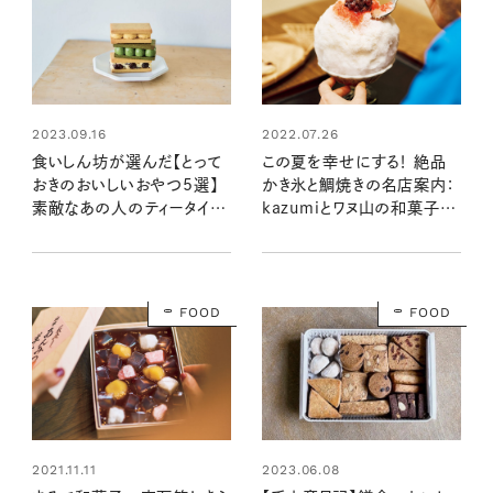
2022.07.26
2023.09.16
この夏を幸せにする！ 絶品
食いしん坊が選んだ【とって
かき氷と鯛焼きの名店案内：
おきのおいしいおやつ5選】
kazumiとワヌ山の和菓子の
素敵なあの人のティータイム
時間
のおともはコレ！
FOOD
FOOD
2021.11.11
2023.06.08