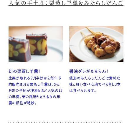
人気の手土産：栗蒸し羊羹＆みたらしだんご
幻の栗蒸し羊羹！
醤油ダレがたまらん！
生栗が取れる9月半ばから毎年予
俵形のみたらしだんごは素朴な
約販売される栗蒸し羊羹は、ひと
味と軽い食べ心地でぺろりと3本
月先の予約が埋まるほど人気の幻
は食べられます。
の羊羹。栗の風味ともちもちの羊
羹の相性が絶妙。