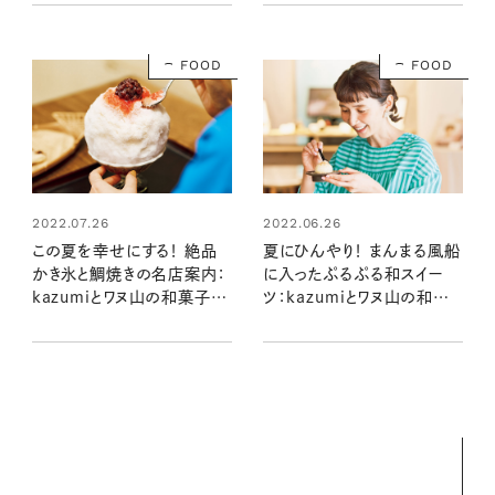
FOOD
FOOD
2022.07.26
2022.06.26
この夏を幸せにする！ 絶品
夏にひんやり！ まんまる風船
かき氷と鯛焼きの名店案内：
に入ったぷるぷる和スイー
kazumiとワヌ山の和菓子の
ツ：kazumiとワヌ山の和菓
時間
子の時間