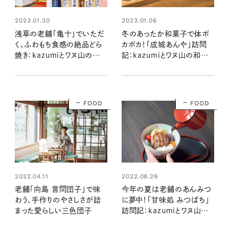
2023.01.30
2023.01.06
浅草の老舗「亀十」でいただ
冬のあったか和菓子で体ポ
く、ふわもち食感の絶品どら
カポカ！「成城あんや」訪問
焼き：kazumiとワヌ山の和
記：kazumiとワヌ山の和菓
菓子の時間
子の時間
FOOD
FOOD
2022.04.11
2022.08.29
老舗「向島 言問団子」で味
今年の夏は老舗のあんみつ
わう、手作りのやさしさが詰
に夢中！「甘味処 みつばち」
まった愛らしい三色団子
訪問記：kazumiとワヌ山の
和菓子の時間