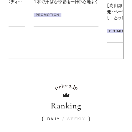
一日中心地よく
に過ごす私
【高山都さんが楽しむデンマーク
発・ベーリングの腕時計】 アクセサ
PROMOTIO
リーとの重ねづけも素敵な大人の
夏スタイル３選
PROMOTION
Ranking
DAILY
/
WEEKLY