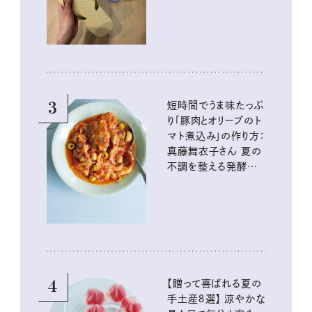
3
短時間でうま味たっぷ
り「豚肉とオリーブのト
マト煮込み」の作り方：
真藤舞衣子さん 夏の
不調を整える発酵レ
シピ
4
【贈って喜ばれる夏の
手土産８選】 涼やかな