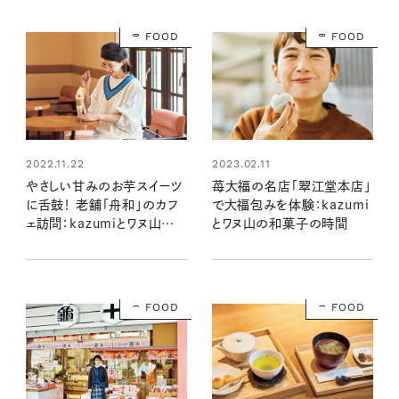
FOOD
FOOD
2022.11.22
2023.02.11
やさしい甘みのお芋スイーツ
苺大福の名店「翠江堂本店」
に舌鼓！ 老舗「舟和」のカフ
で大福包みを体験：kazumi
ェ訪問：kazumiとワヌ山の
とワヌ山の和菓子の時間
和菓子の時間
FOOD
FOOD