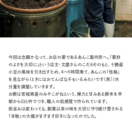
今回は念願かなって、お店の要であるあんこ製作所へ。「素材
のよさを大切に」という店主・文屋さんのこだわりのもと、十勝産
小豆の風味を引き出すため、4〜5時間煮て、あんこの「性格」
を見ながら（ときにはおてんばな子もいるみたいです〈笑〉）水
分量を調整していきます。
お餅は宮城県産のみやこがねという、弾力と甘みある餅米を早
朝から臼と杵でつき、職人の肌感覚で作られています。
街並みは変わっても、創業以来の味を大切に守り続け愛される
「本物」の大福がますます好きになったのでした。