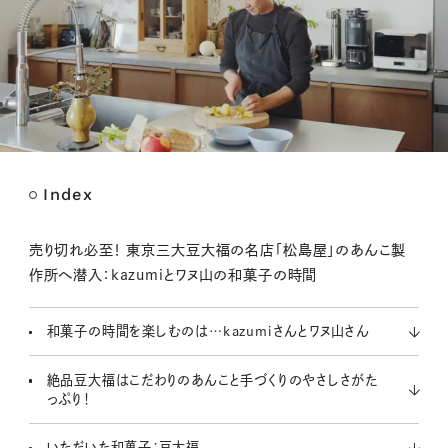
Index
M
u
t
売り切れ必至！ 東京三大豆大福の名店「松島屋」のあんこ製
e
作所へ潜入：kazumiとワヌ山の和菓子の時間
和菓子の時間を楽しむのは…kazumiさんとワヌ山さん
絶品豆大福はこだわりのあんこと手づくりのやさしさがた
っぷり！
いただいた和菓子：豆大福