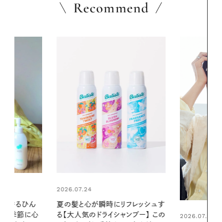
Recommend
2026.06.01
リフレッシュす
お出かけ前の
ンプー】 この
の一日。汗ば
2026.07.21