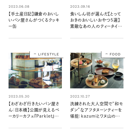
2023.06.08
2023.09.16
【手土産日記】鎌倉のおいし
食いしん坊が選んだ【とって
いパン屋さんがつくるクッキ
おきのおいしいおやつ5選】
ー缶
素敵なあの人のティータイム
のおともはコレ！
LIFESTYLE
FOOD
2023.05.30
2022.10.27
【わざわざ行きたいパン屋さ
洗練された大人空間で“和モ
ん：日本橋】公園が見えるベ
ダン”なアフタヌーンティーを
ーカリーカフェ『Parklet』で、
堪能：kazumiとワヌ山の和
至福の時間を味わおう！
菓子の時間