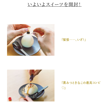
いよいよスイーツを開封！
「緊張……、いざ！」
「黒みつときなこの最高コンビ
♡」