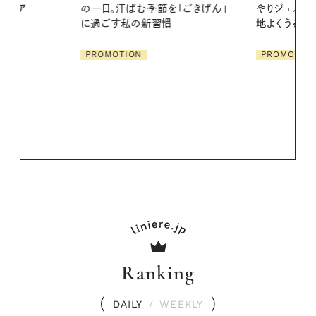
「ごきげん」
やりジェルと出合う。暑い季節に心
2026.07.21
地よくうるおう、軽やかなボディケ
【高山都さん
ア
発・ベーリングの
PROMOTION
リーとの重ね
夏スタイル３
PROMOTIO
Ranking
DAILY
/
WEEKLY