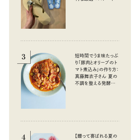
イテム
3
短時間でうま味たっぷ
り「豚肉とオリーブのト
マト煮込み」の作り方：
真藤舞衣子さん 夏の
不調を整える発酵レ
シピ
4
【贈って喜ばれる夏の