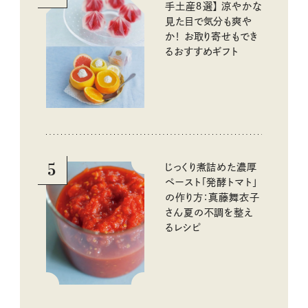
手土産８選】 涼やかな
見た目で気分も爽や
か！ お取り寄せもでき
るおすすめギフト
5
じっくり煮詰めた濃厚
ペースト「発酵トマト」
の作り方：真藤舞衣子
さん夏の不調を整え
るレシピ