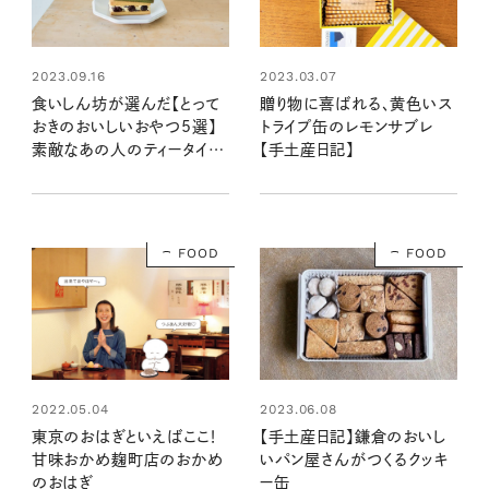
2023.03.07
2023.09.16
贈り物に喜ばれる、黄色いス
食いしん坊が選んだ【とって
トライプ缶のレモンサブレ
おきのおいしいおやつ5選】
【手土産日記】
素敵なあの人のティータイム
のおともはコレ！
FOOD
FOOD
2022.05.04
2023.06.08
東京のおはぎといえばここ！
【手土産日記】鎌倉のおいし
甘味おかめ麹町店のおかめ
いパン屋さんがつくるクッキ
のおはぎ
ー缶