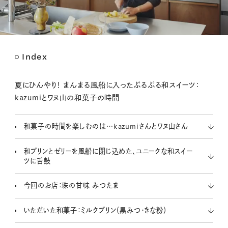
Index
M
u
t
夏にひんやり！ まんまる風船に入ったぷるぷる和スイーツ：
e
kazumiとワヌ山の和菓子の時間
和菓子の時間を楽しむのは…kazumiさんとワヌ山さん
和プリンとゼリーを風船に閉じ込めた、ユニークな和スイー
ツに舌鼓
今回のお店：珠の甘味 みつたま
いただいた和菓子：ミルクプリン（黒みつ・きな粉）