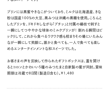
プリンには黒蜜やきなこがついており、ミルクは北海道産、きな
粉は国産100％の大豆、黒みつは沖縄の黒糖を使用。ころんと
したプリンを、ドキドキしながら「プチッ」と付属の楊枝で刺すと
一瞬にしてつややかな球体のミルクプリンが！ 割れる瞬間はビ
ックリして、これから食べるワクワク感も相まりその場にいたみん
なが一瞬にして笑顔に。誰かと食べても、一人で食べても楽し
めるエンターテインメントな和スイーツでした。
お客さまの声を反映して作られたギフトボックスは、蓋を開け
るとコロンとかわいい5種のみつたまと自家製の蜜が同封。賞味
期限は冷蔵で8日間（製造日含む）。¥1,480