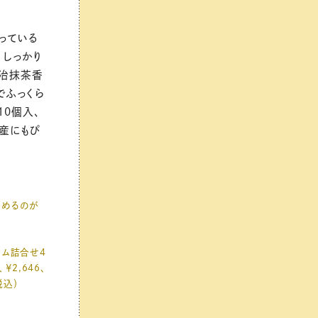
っている
 しっかり
宇治抹茶香
でふっくら
10個入、
土産にもぴ
しめるのが
ーム詰合せ4
￥2,646、
税込）