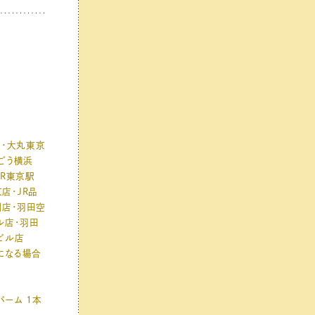
店・大丸東京
ごう横浜
JR東京駅
京店・JR品
川店・羽田空
ル店・羽田
ビル店
になる場合
バーム 1本