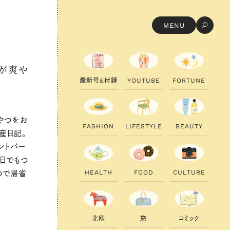
MENU
ンが爽や
最
新
号
&
付
録
Y
O
U
T
U
B
E
F
O
R
T
U
N
E
やつをお
F
A
S
H
I
O
N
L
I
F
E
S
T
Y
L
E
B
E
A
U
T
Y
産日記。
ントバー
日でもつ
H
E
A
L
T
H
F
O
O
D
C
U
L
T
U
R
E
ので帰省
北
欧
旅
コ
ミ
ッ
ク