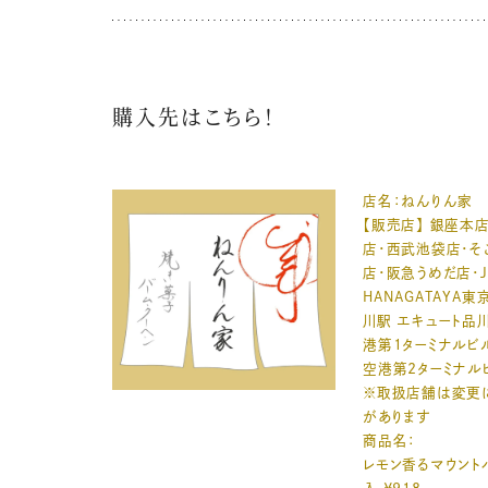
購入先はこちら！
店名：ねんりん家
【販売店】 銀座本
店・西武池袋店・そ
店・阪急うめだ店・
HANAGATAYA東
川駅 エキュート品
港第1ターミナルビ
空港第2ターミナル
※取扱店舗は変更
があります
商品名：
レモン香るマウント