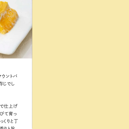
マウントバ
存じでし
％で仕上げ
浴びて育っ
っくりと丁
香りと旨