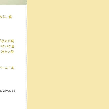
のに、食
厚なのに爽
パクパク食
。冷たい飲
バーム 1本
2/2
PAGES