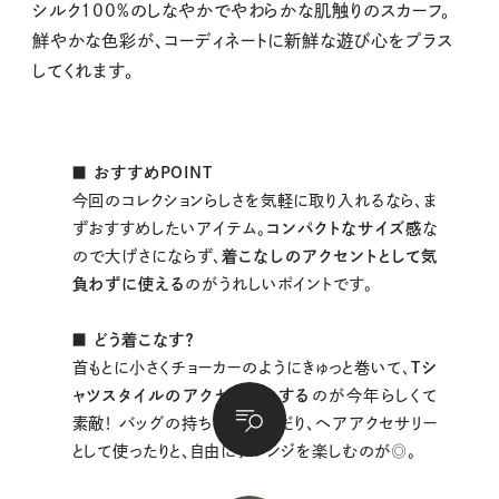
シルク100%のしなやかでやわらかな肌触りのスカーフ。
鮮やかな色彩が、コーディネートに新鮮な遊び心をプラス
してくれます。
■ おすすめPOINT
今回のコレクションらしさを気軽に取り入れるなら、ま
ずおすすめしたいアイテム。
コンパクトなサイズ感
な
ので大げさにならず、
着こなしのアクセントとして気
負わずに使える
のがうれしいポイントです。
■ どう着こなす？
首もとに小さくチョーカーのようにきゅっと巻いて、
Tシ
ャツスタイルのアクセントにする
のが今年らしくて
素敵！ バッグの持ち手に結んだり、ヘアアクセサリー
として使ったりと、自由にアレンジを楽しむのが◎。