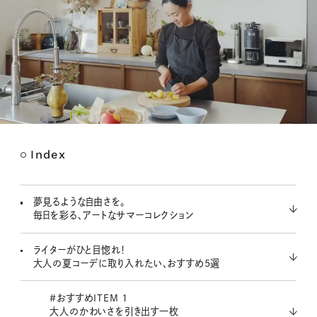
Index
M
u
t
夢見るような自由さを。
e
毎日を彩る、アートなサマーコレクション
ライターがひと目惚れ！
大人の夏コーデに取り入れたい、おすすめ5選
#おすすめITEM 1
大人のかわいさを引き出す一枚