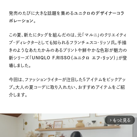
発売のたびに大きな話題を集める
ユニクロのデザイナーコラ
ボレーション
。
この夏、新たにタッグを組んだのは、元「マルニ」のクリエイティ
ブ・ディレクターとしても知られるフランチェスコ・リッソ氏。手描
きのようなあたたかみのあるプリントや鮮やかな色彩が魅力の
新シリーズ「
UNIQLO F.RISSO（ユニクロ エフ・リッソ）
」が登
場しました。
今回は、ファッションライターが注目した5アイテムをピックアッ
プ。大人の夏コーデに取り入れたい、おすすめアイテムをご紹
介します。
もっと見る
arrow_forward_ios