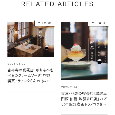
RELATED ARTICLES
FOOD
FOOD
2025.05.02
吉祥寺の喫茶店・ゆりあぺむ
ぺるのクリームソーダ：空想
喫茶トラノコクさんのあの店
この店、喫茶訪問日記 #02
2025.11.14
東京・池袋の喫茶店「珈琲専
門館 伯爵 池袋北口店」のプ
リン：空想喫茶トラノコクさん
のあの店この店、喫茶訪問日
記 #08