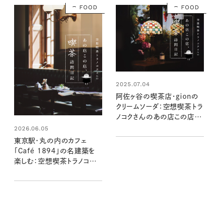
FOOD
FOOD
2025.07.04
阿佐ヶ谷の喫茶店・gionの
クリームソーダ：空想喫茶トラ
ノコクさんのあの店この店、
喫茶訪問日記 #04
2026.06.05
東京駅・丸の内のカフェ
「Café 1894」の名建築を
楽しむ：空想喫茶トラノコクさ
んのあの店この店、喫茶訪
問日記 #12