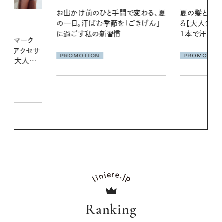
間で変わる、夏
夏の髪と心が瞬時にリフレッシュす
暑い夏のナイ
「ごきげん」
る【大人気のドライシャンプー】 この
える夜の爽
1本で汗ばむ季節も一日中心地よく
PROMOTIO
PROMOTION
Ranking