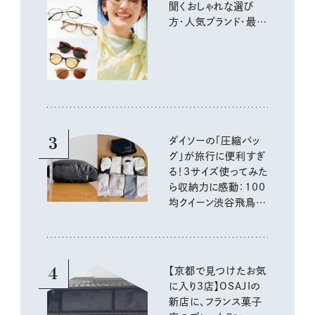
聞くおしゃれな選び
方・人気ブランド・最新
トレンド情報を詳しく
お届け！
3
ダイソーの「圧縮バッ
グ」が旅行に便利すぎ
る！3サイズ使ってみた
ら収納力に感動：100
均クイーン渋谷飛鳥の
『本当にいいもの』第
10回③
4
【京都で見つけたお気
に入り3店】OSAJIの
新店に、フランス菓子