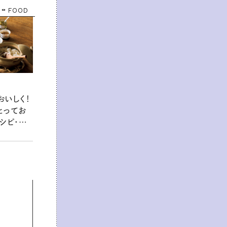
FOOD
おいしく！
とってお
シピ・藤