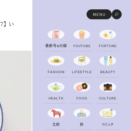
MENU
7】 い
丼
最
新
号
&
付
録
Y
O
U
T
U
B
E
F
O
R
T
U
N
E
F
A
S
H
I
O
N
L
I
F
E
S
T
Y
L
E
B
E
A
U
T
Y
H
E
A
L
T
H
F
O
O
D
C
U
L
T
U
R
E
北
欧
旅
コ
ミ
ッ
ク