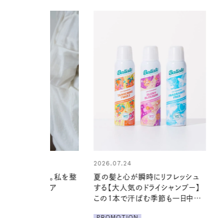
24
心が瞬時にリフレッシュ
気のドライシャンプー】
2026.07.21
で汗ばむ季節も一日中心
【高山都さんが楽しむデンマーク
発・ベーリングの腕時計】 アクセサ
ION