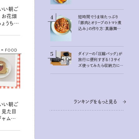
わいい朝ご
】 お花畑
4
短時間でうま味たっぷり
「豚肉とオリーブのトマト煮
ちょうちょ
込み」の作り方：真藤舞衣
子さん 夏の不調を整える
発酵レシピ
FOOD
5
ダイソーの「圧縮バッグ」が
旅行に便利すぎる！3サイ
ズ使ってみたら収納力に感
動：100均クイーン渋谷飛
鳥の『本当にいいもの』第
10回③
ランキングをもっと見る
わいい朝ご
】 見た目
ジャムサ