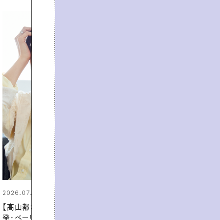
2026.06.01
真夏に向けて、ハーブが香るひん
やりジェルと出合う。暑い季節に心
地よくうるおう、軽やかなボディケ
ア
PROMOTION