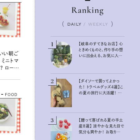
Ranking
DAILY
/
WEEKLY
1
【岐阜のすてきなお店】 心
ときめくものと、作り手の想
わいい朝ご
いに出会える、お気に入り
 ミニトマ
の雑貨屋さん
？ ロール
ド
2
【ダイソーで買ってよかっ
た！ トラベルグッズ4選】こ
の夏の旅行に大活躍！ か
FOOD
わいくて便利な厳選マスト
バイアイテム
3
【贈って喜ばれる夏の手土
産８選】 涼やかな見た目で
気分も爽やか！ お取り寄
せもできるおすすめギフト