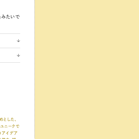
当みたいで
めとした、
ユニークで
のアイデア