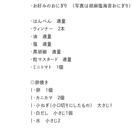
・お好みのおにぎり （写真は胡麻塩海苔おにぎり）
・はんぺん 適量
・ウィンナー 2本
・油 適量
・塩 適量
・黒胡椒 適量
・粒マスタード 適量
・ミニトマト 1個
◎卵焼き
|・卵 1個
|・カニカマ 2個
|・小ねぎ（小口切りにしたもの） 大さじ1
|・白だし 小さじ1弱
|・水 小さじ2