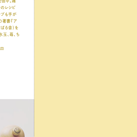
て発信中。雑
でのレシピ
ップも手が
の著書『ア
すばる舎）を
水玉、苺、ち
am