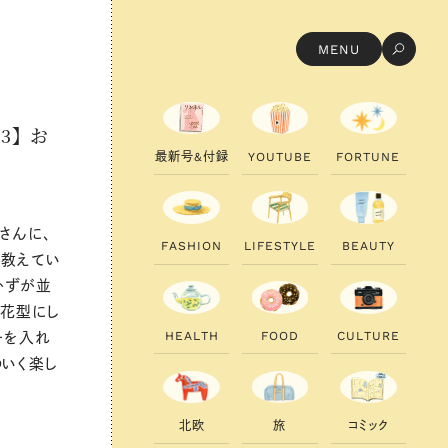
MENU
3
3】 お
最
新
号
&
付
録
Y
O
U
T
U
B
E
F
O
R
T
U
N
E
oさんに、
F
A
S
H
I
O
N
L
I
F
E
S
T
Y
L
E
B
E
A
U
T
Y
を教えてい
かずが並
お花型にし
H
E
A
L
T
H
F
O
O
D
C
U
L
T
U
R
E
ーを入れ
わいく楽し
北
欧
旅
コ
ミ
ッ
ク