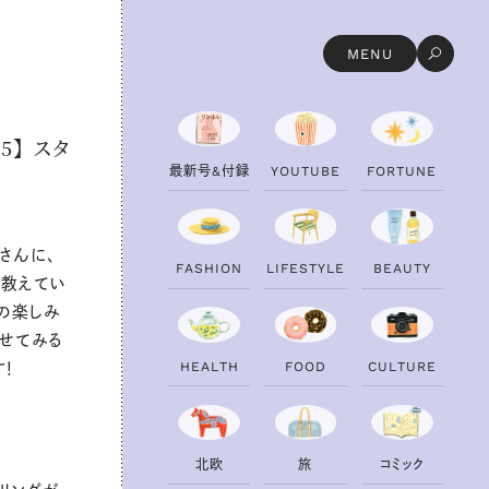
MENU
5】 スタ
最
新
号
&
付
録
Y
O
U
T
U
B
E
F
O
R
T
U
N
E
oさんに、
F
A
S
H
I
O
N
L
I
F
E
S
T
Y
L
E
B
E
A
U
T
Y
を教えてい
の楽しみ
のせてみる
H
E
A
L
T
H
F
O
O
D
C
U
L
T
U
R
E
す！
北
欧
旅
コ
ミ
ッ
ク