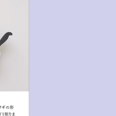
サギの形
ガリ削りま