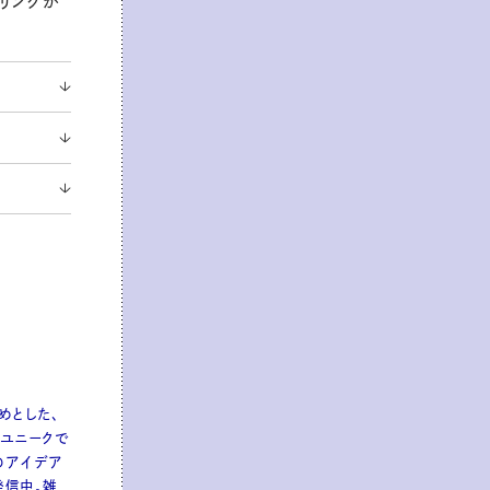
イリングが
めとした、
ユニークで
のアイデア
て発信中。雑