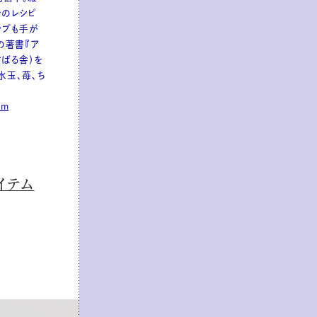
でのレシピ
ップも手が
の著書『ア
すばる舎）を
水玉、苺、ち
am
イテム