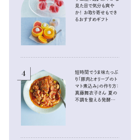
見た目で気分も爽や
か！ お取り寄せもでき
るおすすめギフト
4
短時間でうま味たっぷ
り「豚肉とオリーブのト
マト煮込み」の作り方：
真藤舞衣子さん 夏の
不調を整える発酵レ
シピ