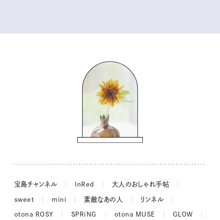
tsukuru & Lin. ツクルアンドリン
kippis（キッピス）
暮らしの時産テクニック
バッグの中身
コウケンテツのヒトワザ巡り
ノーラのフィンランド旅気分
街角ワンデイ
ドーナツハント
吉田羊さんの着物と12のアソビゴコロ
長谷川あかりさんの今週もお疲れ様つまみ
宝島チャンネル
InRed
大人のおしゃれ手帖
sweet
mini
素敵なあの人
リンネル
otona ROSY
SPRiNG
otona MUSE
GLOW