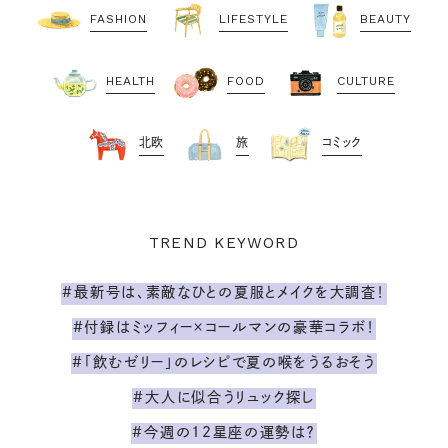
FASHION
LIFESTYLE
BEAUTY
HEALTH
FOOD
CULTURE
北欧
旅
コミック
TREND KEYWORD
#最新号は、素敵なひとの夏服とメイクを大調査！
#付録はミッフィー×コールマンの豪華コラボ！
#「飲むゼリー」のレシピで夏の喉をうるおそう
#大人に似合うリュック探し
#今週の12星座の運勢は？