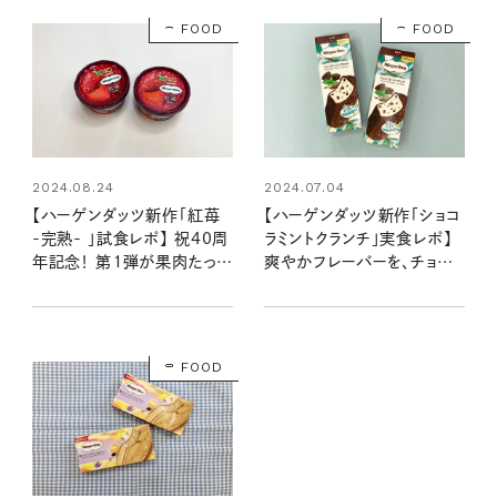
FOOD
FOOD
2024.08.24
2024.07.04
【ハーゲンダッツ新作「紅苺
【ハーゲンダッツ新作「ショコ
-完熟- 」試食レポ】 祝40周
ラミントクランチ」実食レポ】
年記念！ 第１弾が果肉たっぷ
爽やかフレーバーを、チョコミ
りでおいしすぎました…… #
ントが苦手な編集部員が食
今日のおやつ
べてみた！ #今日のおやつ
FOOD