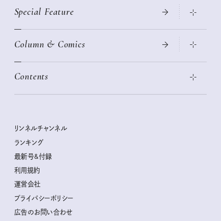
Special Feature
真夏のひんやりグッズ 2026
大人のリュック探し 2026SS
Column & Comics
ニトリ・イケア・無印良品で賢くおしゃれなインテリア
2026年春夏 トレンドファッションニュース
この春ほしい大人のスニーカー 2026春夏
2026年下半期占い大特集
絶品、お餅レシピ大集合！
Contents
女子旅おすすめスポット 暮らすように心地いいリンネル旅ガイ
ぐれいさん
ド
本当に使える「旅道具」
明日もいい日になりますように
幸せな老後のための リンネルマネー講座
世界のサンタさんに会って来た！
清水みさとの食いしんぼう寄り道サウナ
リンネルおしゃれファッションスナップ
私の住むまち、好きな場所。LOCAL LIFE REPORT
ときめく冬の贈りもの
クグロフの猫
リンネル暮らし部
リンネルチャンネル
リンネル 暮らしの道具大賞
クラフトビール案内
中沢元紀の板前さん入門
リンネルチャンネル
ランキング
ナチュラルメイクレッスン
母の日に贈りたい、お花モチーフのアイテム
空想喫茶トラノコクさんのあの店この店、喫茶訪問日記
おぱんつ君のわくわく楽しい一週間占い
最新号&付録
喜ばれる贈り物手帖
うちねこグランプリ2026、発表！
圷みほさんのゆるっと週末キャンプ通信
毎日が心地よくなるリンネルタロット
利用規約
2026年上半期占い大特集
豆柴・まもるくんの旅日記
運営会社
2025年下半期占い大特集
柳沢小実さんのお散歩するようなゆるり旅
プライバシーポリシー
猫と一緒に心地いい暮らし
広告のお問い合わせ
valoさんのかわいいもの探し