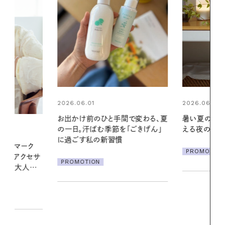
2026.06.01
2026.07.24
間で変わる、夏
暑い夏のナイトルーティン。私を整
夏の髪と心が
「ごきげん」
える夜の爽やかご褒美ケア
る【大人気の
1本で汗ばむ
PROMOTION
PROMOTIO