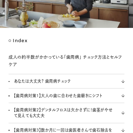
Index
M
u
t
成人の約半数がかかっている「歯周病」 チェック方法とセルフ
e
ケア
あなたは大丈夫？ 歯周病チェック
【歯周病対策１】大人の歯に合わせた歯磨きにシフト
【歯周病対策２】デンタルフロスは欠かさずに！歯茎がやせ
て見えても大丈夫
【歯周病対策３】数か月に一回は歯医者さんで歯石除去を