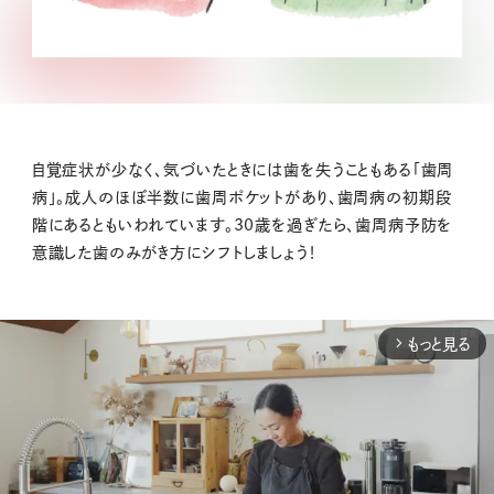
自覚症状が少なく、気づいたときには歯を失うこともある「歯周
病」。成人のほぼ半数に歯周ポケットがあり、歯周病の初期段
階にあるともいわれています。30歳を過ぎたら、歯周病予防を
意識した歯のみがき方にシフトしましょう！
もっと見る
arrow_forward_ios