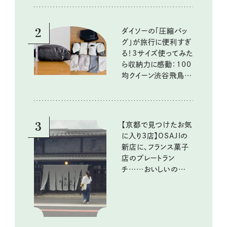
2
ダイソーの「圧縮バッ
グ」が旅行に便利すぎ
る！3サイズ使ってみた
ら収納力に感動：100
均クイーン渋谷飛鳥の
『本当にいいもの』第
10回③
3
【京都で見つけたお気
に入り3店】OSAJIの
新店に、フランス菓子
店のプレートラン
チ……おいしいのんび
り街歩き。