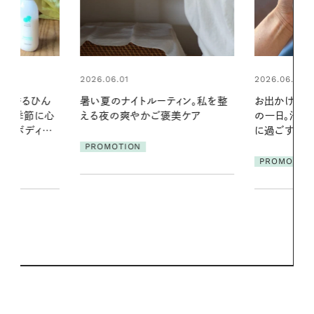
2026.06.01
ィン。私を整
お出かけ前のひと手間で変わる、夏
美ケア
の一日。汗ばむ季節を「ごきげん」
2026.07.21
に過ごす私の新習慣
【高山都さん
発・ベーリングの
PROMOTION
リーとの重ね
夏スタイル３
PROMOTIO