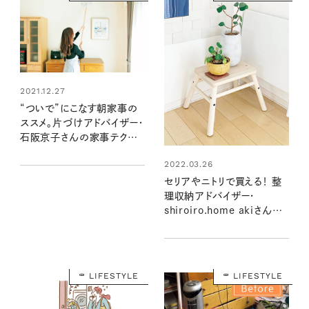
2021.12.27
“ついで”にこなす朝家事の
ススメ。片づけアドバイザー・
石阪京子さんの家事テクニッ
ク
2022.03.26
セリアやニトリで買える！ 整
理収納アドバイザー・
shiroiro.home akiさん愛
用の優秀プチプラ雑貨
LIFESTYLE
LIFESTYLE