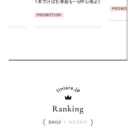
一日中心地よく
【高山都さん
PROMOTION
発・ベーリングの
リーとの重ね
夏スタイル３
PROMOTIO
Ranking
DAILY
/
WEEKLY