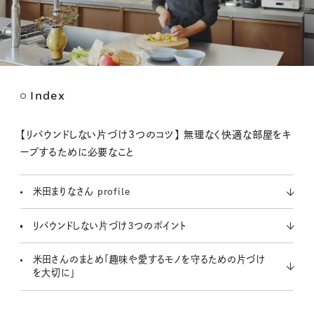
Index
M
u
t
【リバウンドしない片づけ3つのコツ】 無理なく快適な部屋をキ
e
ープするために必要なこと
米田まりなさん profile
リバウンドしない片づけ３つのポイント
米田さんのまとめ「趣味や愛するモノを守るための片づけ
を大切に」