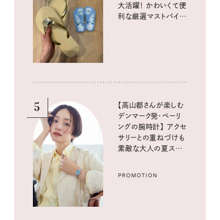
大活躍！ かわいくて便
利な厳選マストバイア
イテム
5
【高山都さんが楽しむ
デンマーク発・ベーリ
ングの腕時計】 アクセ
サリーとの重ねづけも
素敵な大人の夏スタイ
ル３選
PROMOTION