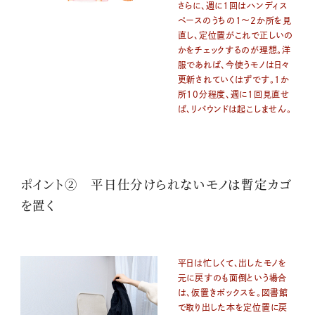
さらに、週に1回はハンディス
ペースのうちの1〜2か所を見
直し、定位置がこれで正しいの
かをチェックするのが理想。洋
服であれば、今使うモノは日々
更新されていくはずです。1か
所10分程度、週に1回見直せ
ば、リバウンドは起こしません。
ポイント② 平日仕分けられないモノは暫定カゴ
を置く
平日は忙しくて、出したモノを
元に戻すのも面倒という場合
は、仮置きボックスを。図書館
で取り出した本を定位置に戻