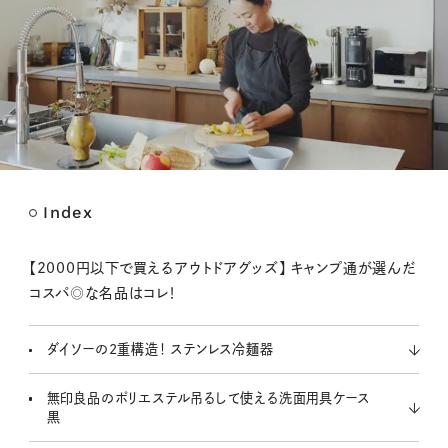
Index
M
u
t
【2000円以下で買えるアウトドアグッズ】 キャンプ通が選んだ
e
コスパ◎な名品はコレ！
ダイソーの2重構造！ ステンレス冷麺器
無印良品のポリエステル吊るして使える洗面用具ケース
黒