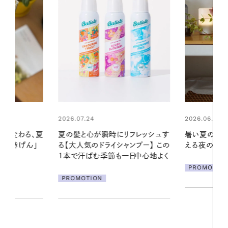
2026.06.01
リフレッシュす
暑い夏のナイトルーティン。私を整
ンプー】 この
える夜の爽やかご褒美ケア
2026.07.21
一日中心地よく
【高山都さん
PROMOTION
発・ベーリングの
リーとの重ね
夏スタイル３
PROMOTIO