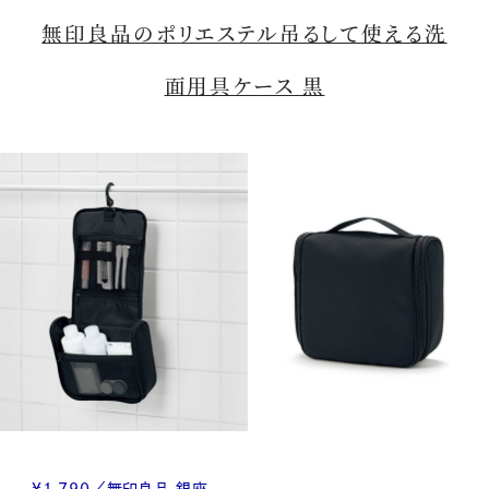
無印良品のポリエステル吊るして使える洗
面用具ケース 黒
¥1,790／無印良品 銀座