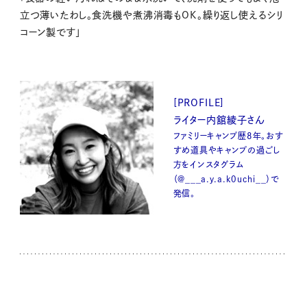
立つ薄いたわし。食洗機や煮沸消毒もOK。繰り返し使えるシリ
コーン製です」
[PROFILE]
ライター内舘綾子さん
ファミリーキャンプ歴8年。おす
すめ道具やキャンプの過ごし
方をインスタグラム
（@___a.y.a.k0uchi__）で
発信。