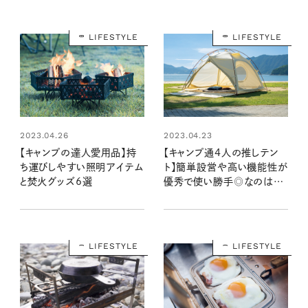
LIFESTYLE
LIFESTYLE
2023.04.26
2023.04.23
【キャンプの達人愛用品】持
【キャンプ通4人の推しテン
ち運びしやすい照明アイテム
ト】簡単設営や高い機能性が
と焚火グッズ6選
優秀で使い勝手◎なのはど
れ？
LIFESTYLE
LIFESTYLE