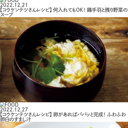
2022.12.21
【コウケンテツさんレシピ】 何入れてもOK！ 鶏手羽と残り野菜の
スープ
2022.12.27
【コウケンテツさんレシピ】 卵があればパパッと完成！ ふわふわ
卵白のすまし汁