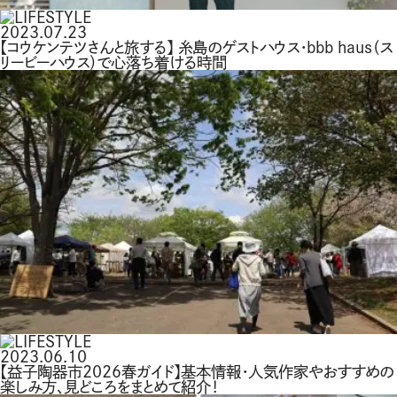
2023.07.23
【コウケンテツさんと旅する】 糸島のゲストハウス・bbb haus（ス
リービーハウス）で心落ち着ける時間
2023.06.10
【益子陶器市2026春ガイド】基本情報・人気作家やおすすめの
楽しみ方、見どころをまとめて紹介！