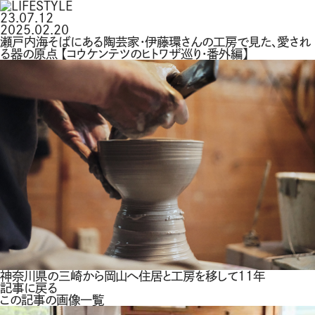
23.07.12
2025.02.20
瀬戸内海そばにある陶芸家・伊藤環さんの工房で見た、愛され
る器の原点 【コウケンテツのヒトワザ巡り・番外編】
神奈川県の三崎から岡山へ住居と工房を移して11年
記事に戻る
この記事の画像一覧