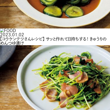
2023.01.02
【コウケンテツさんレシピ】 サッと作れて日持ちする！ きゅうりの
めんつゆ漬け