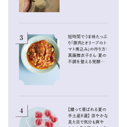
3
短時間でうま味たっぷ
り「豚肉とオリーブのト
マト煮込み」の作り方：
真藤舞衣子さん 夏の
不調を整える発酵レ
シピ
4
【贈って喜ばれる夏の
手土産８選】 涼やかな
見た目で気分も爽や