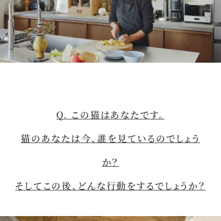
M
u
t
Q. この猫はあなたです。
e
猫のあなたは今、誰を見ているのでしょう
か？
そしてこの後、どんな行動をするでしょうか？