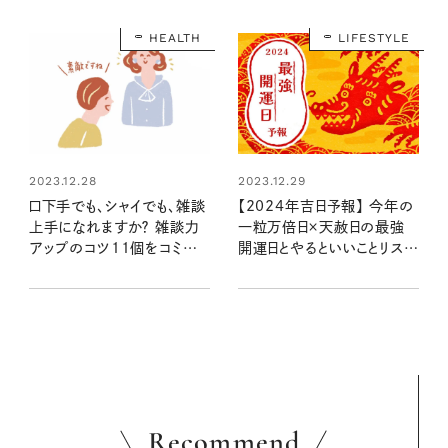
HEALTH
LIFESTYLE
2023.12.28
2023.12.29
口下手でも、シャイでも、雑談
【2024年吉日予報】 今年の
上手になれますか？ 雑談力
一粒万倍日×天赦日の最強
アップのコツ11個をコミュニ
開運日とやるといいことリスト
ケーションの達人・齋藤孝先
は？
生に聞いた
Recommend