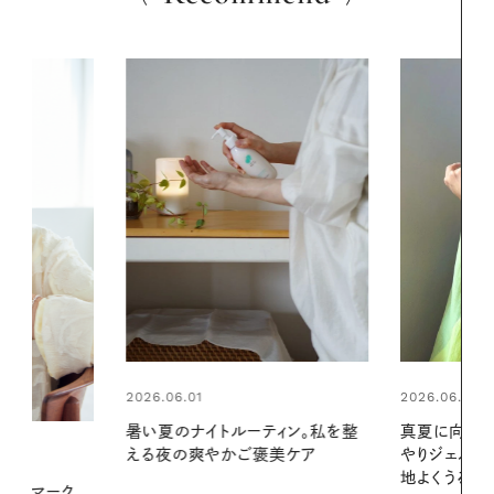
2026.06.01
2026.07.24
ィン。私を整
真夏に向けて、ハーブが香るひん
夏の髪と心が
美ケア
やりジェルと出合う。暑い季節に心
る【大人気の
地よくうるおう、軽やかなボディケ
1本で汗ばむ