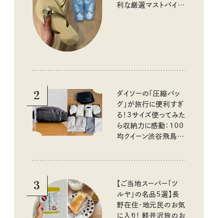
利な厳選マストバイア
イテム
2
ダイソーの「圧縮バッ
グ」が旅行に便利すぎ
る！3サイズ使ってみた
ら収納力に感動：100
均クイーン渋谷飛鳥の
『本当にいいもの』第
10回③
3
【ご当地スーパー「ツ
ルヤ」の名品5選】長
野在住・地元民のお気
に入り！ 軽井沢旅のお