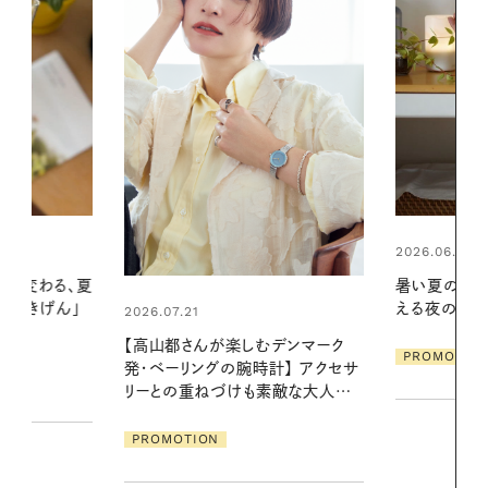
2026.06.01
2026.06.01
暑い夏のナイトルーティン。私を整
真夏に向けて
える夜の爽やかご褒美ケア
やりジェルと
地よくうるお
デンマーク
ア
PROMOTION
クセサ
PROMOTIO
素敵な大人の