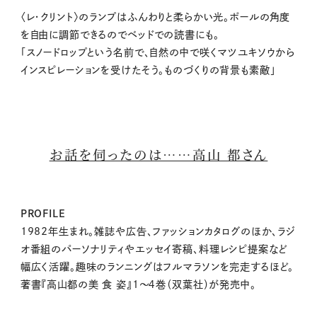
〈レ・クリント〉のランプはふんわりと柔らかい光。ポールの角度
を自由に調節できるのでベッドでの読書にも。
「スノードロップという名前で、自然の中で咲くマツユキソウから
インスピレーションを受けたそう。ものづくりの背景も素敵」
お話を伺ったのは……高山 都さん
PROFILE
1982年生まれ。雑誌や広告、ファッションカタログのほか、ラジ
オ番組のパーソナリティやエッセイ寄稿、料理レシピ提案など
幅広く活躍。趣味のランニングはフルマラソンを完走するほど。
著書『高山都の美 食 姿』1～４巻（双葉社）が発売中。