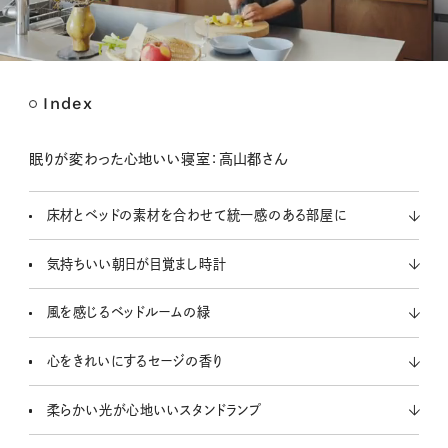
Index
M
u
t
眠りが変わった心地いい寝室：高山都さん
e
床材とベッドの素材を合わせて統一感のある部屋に
気持ちいい朝日が目覚まし時計
風を感じるベッドルームの緑
心をきれいにするセージの香り
柔らかい光が心地いいスタンドランプ