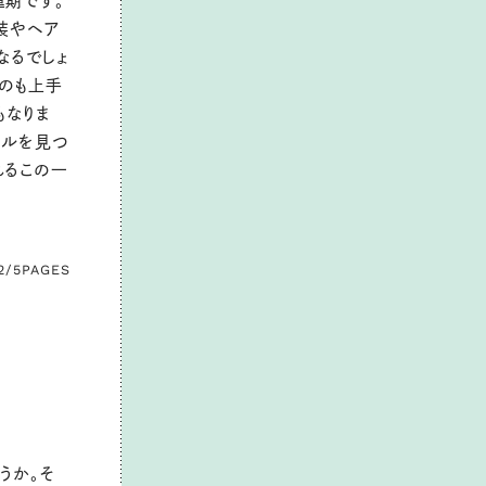
運期です。
装やヘア
なるでしょ
のも上手
もなりま
イルを見つ
れるこの一
2/5
PAGES
うか。そ