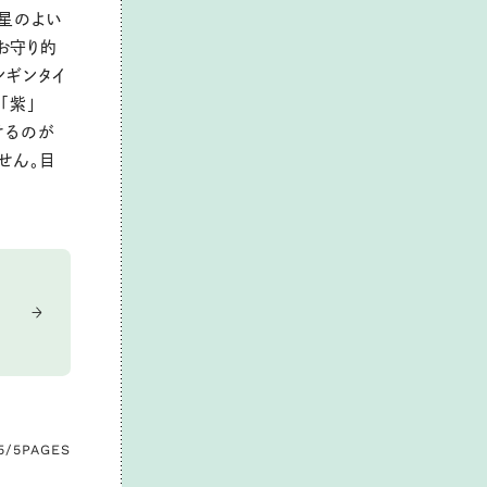
る星のよい
お守り的
ンギンタイ
「紫」
けるのが
せん。目
5/5
PAGES