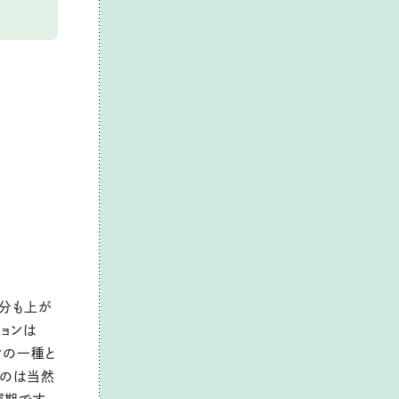
気分も上が
ションは
ンの一種と
くのは当然