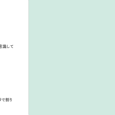
意識して
9で割り