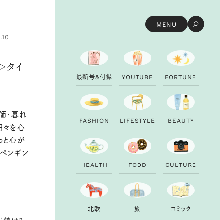
MENU
.10
＞タイ
最
新
号
&
付
録
Y
O
U
T
U
B
E
F
O
R
T
U
N
E
師・暮れ
F
A
S
H
I
O
N
L
I
F
E
S
T
Y
L
E
B
E
A
U
T
Y
日々を心
っと心が
。ペンギン
H
E
A
L
T
H
F
O
O
D
C
U
L
T
U
R
E
北
欧
旅
コ
ミ
ッ
ク