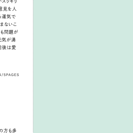
がスッキリ
意見を人
る運気で
まないこ
ても問題が
元気が湧
前後は愛
4/5
PAGES
の方も多