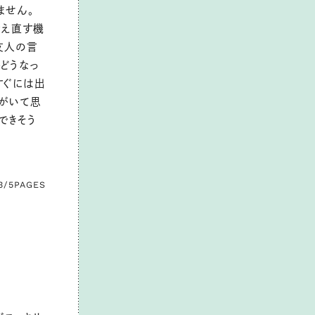
ません。
考え直す機
友人の言
どうなっ
すぐには出
もがいて思
できそう
3/5
PAGES