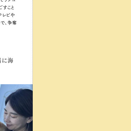
ごすこと
テレビや
ので、争奪
緒に海