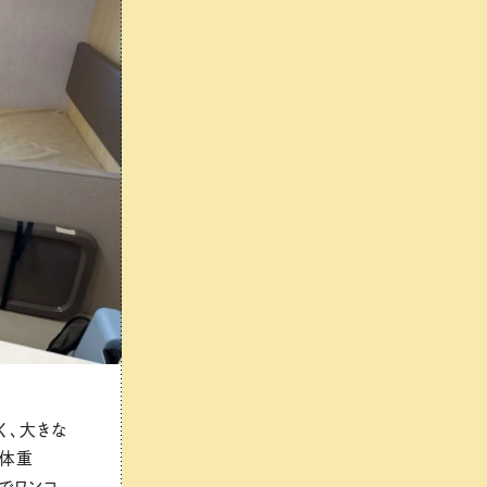
く、大きな
は体重
でワンコ