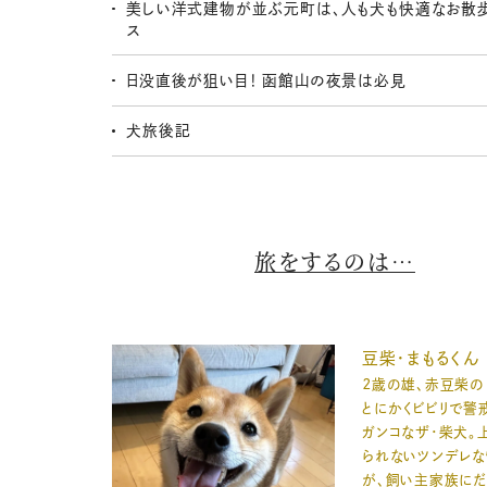
美しい洋式建物が並ぶ元町は、人も犬も快適なお散
ス
日没直後が狙い目！ 函館山の夜景は必見
犬旅後記
旅をするのは…
豆柴・まもるくん
２歳の雄、赤豆柴の「
とにかくビビリで警
ガンコなザ・柴犬。
られないツンデレ
が、飼い主家族に