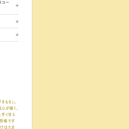
歩コー
まもる」。
戒心が強く、
上手く甘え
な性格です
だけはたま