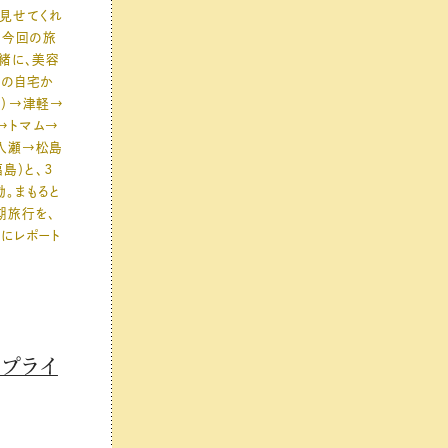
見せてくれ
 今回の旅
緒に、美容
浜の自宅か
）→津軽→
→トマム→
入瀬→松島
島）と、３
。まもると
期旅行を、
にレポート
プライ