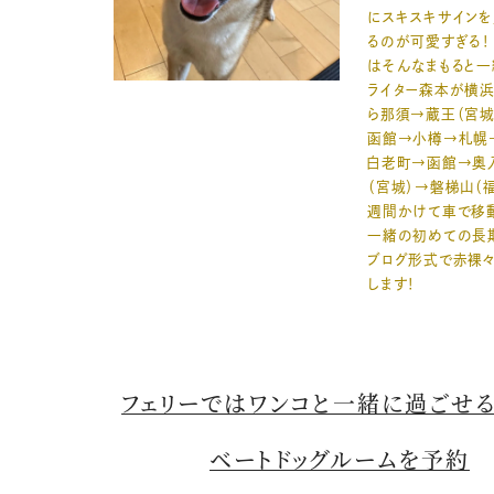
にスキスキサインを
るのが可愛すぎる！
はそんなまもると一
ライター森本が横
ら那須→蔵王（宮城
函館→小樽→札幌
白老町→函館→奥
（宮城）→磐梯山（福
週間かけて車で移動
一緒の初めての長
ブログ形式で赤裸々
します！
フェリーではワンコと一緒に過ごせる
ベートドッグルームを予約