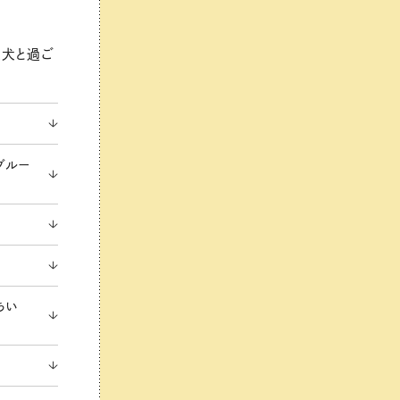
愛犬と過ご
グルー
ちい