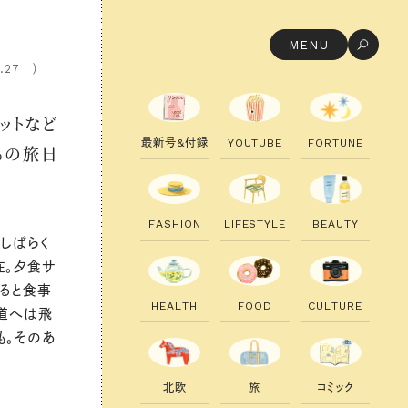
MENU
.27
ットなど
最
新
号
&
付
録
Y
O
U
T
U
B
E
F
O
R
T
U
N
E
るの旅日
F
A
S
H
I
O
N
L
I
F
E
S
T
Y
L
E
B
E
A
U
T
Y
らしばらく
在。夕食サ
ると食事
H
E
A
L
T
H
F
O
O
D
C
U
L
T
U
R
E
海道へは飛
も。そのあ
北
欧
旅
コ
ミ
ッ
ク