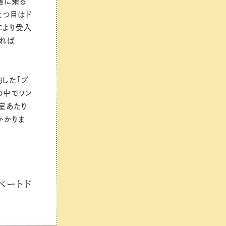
緒に乗る
とつ目はド
により受入
あれば
した「プ
の中でワン
室あたり
かかりま
ベートド