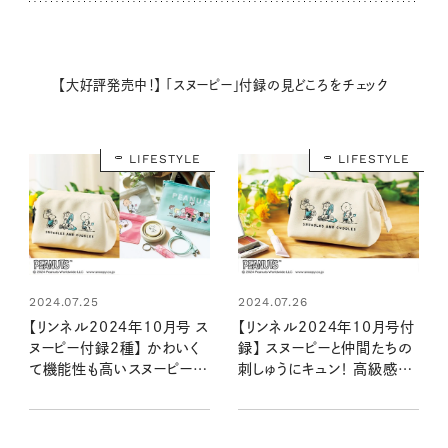
【大好評発売中！】 「スヌーピー」付録の見どころをチェック
LIFESTYLE
LIFESTYLE
2024.07.25
2024.07.26
【リンネル2024年10月号 ス
【リンネル2024年10月号付
ヌーピー付録2種】 かわいく
録】 スヌーピーと仲間たちの
て機能性も高いスヌーピーデ
刺しゅうにキュン！ 高級感溢
ザインアイテムが登場！ 毎日
れるレザー調ポーチ（8/20
持ち歩きたい2アイテムの魅
発売リンネル2024年10月
力をいち早くお届け（8/20
号）