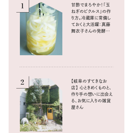
1
甘酢でまろやか！「玉
ねぎのピクルス」の作
り方。冷蔵庫に常備し
ておくと大活躍：真藤
舞衣子さんの発酵と
酸味の仕込みごはん
2
【岐阜のすてきなお
店】 心ときめくものと、
作り手の想いに出会え
る、お気に入りの雑貨
屋さん