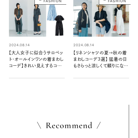
FASHION
FASHION
2024.08.14
2024.08.14
【大人女子に似合うサロペッ
【リネンシャツの夏→秋の着
ト・オールインワンの着まわし
まわしコーデ3選】 猛暑の日
コーデ】きれい見えするコツ
もさらっと涼しくて頼りになる
は？ 夏→秋までどう着こな
こと間違いなし！
す？
Recommend