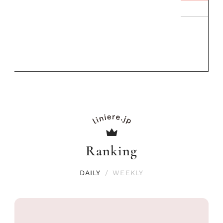
リーとの重ね
夏スタイル３
PROMOTIO
Ranking
DAILY
/
WEEKLY