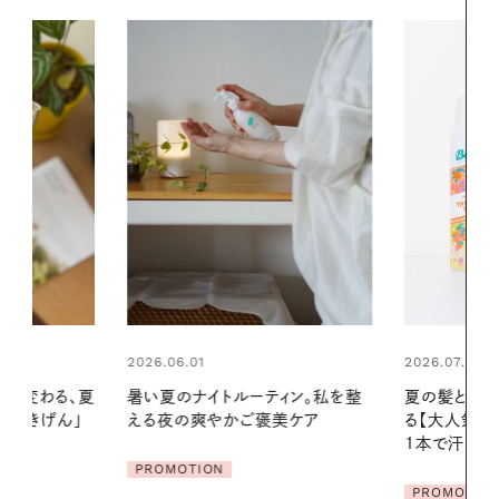
2026.07.24
ィン。私を整
夏の髪と心が瞬時にリフレッシュす
美ケア
る【大人気のドライシャンプー】 この
2026.07.21
1本で汗ばむ季節も一日中心地よく
【高山都さん
発・ベーリングの
PROMOTION