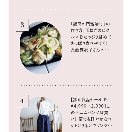
3
「鶏肉の南蛮漬け」の
作り方。玉ねぎのピク
ルスをたっぷり絡めて
さっぱり食べやすく：
真藤舞衣子さんの発
酵と酸味レシピ
4
【無印良品セールで
￥4,990→2,990】こ
のデニムパンツは買
い！ 夏でも軽やかなコ
ットンリネンでワンツー
コーデに大活躍！