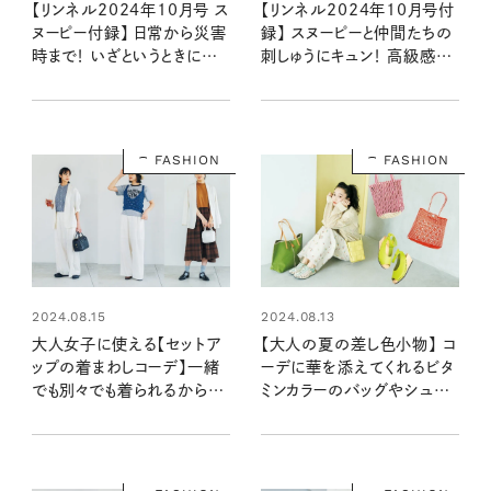
【リンネル2024年10月号 ス
【リンネル2024年10月号付
ヌーピー付録】 日常から災害
録】 スヌーピーと仲間たちの
時まで！ いざというときに便
刺しゅうにキュン！ 高級感溢
利すぎる5点セット（8/20発
れるレザー調ポーチ（8/20
売リンネル2024年10月号
発売リンネル2024年10月
増刊）
号）
FASHION
FASHION
2024.08.15
2024.08.13
大人女子に使える【セットア
【大人の夏の差し色小物】 コ
ップの着まわしコーデ】一緒
ーデに華を添えてくれるビタ
でも別々でも着られるから、
ミンカラーのバッグやシュー
夏から秋まで大活躍！
ズ