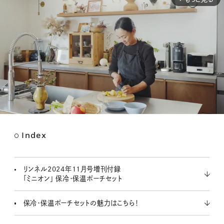
Index
M
u
t
リンネル2024年11月号増刊付録
e
「ミニオン」 保冷・保温ポーチセット
保冷・保温ポーチセットの魅力はこちら！