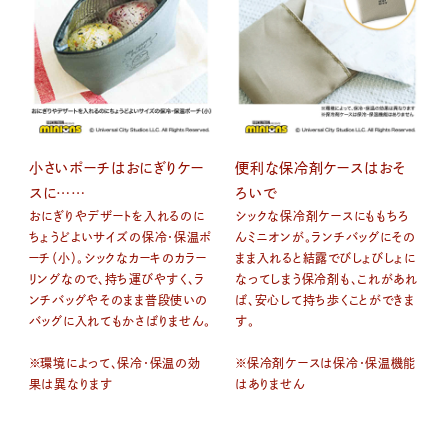
小さいポーチはおにぎりケー
便利な保冷剤ケースはおそ
スに……
ろいで
おにぎりやデザートを入れるのに
シックな保冷剤ケースにももちろ
ちょうどよいサイズの保冷・保温ポ
んミニオンが。ランチバッグにその
ーチ（小）。シックなカーキのカラー
まま入れると結露でびしょびしょに
リングなので、持ち運びやすく、ラ
なってしまう保冷剤も、これがあれ
ンチバッグやそのまま普段使いの
ば、安心して持ち歩くことができま
バッグに入れてもかさばりません。
す。
※環境によって、保冷・保温の効
※保冷剤ケースは保冷・保温機能
果は異なります
はありません