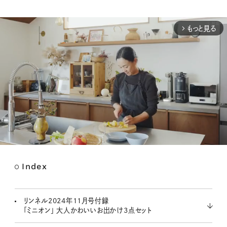
もっと見る
arrow_forward_ios
Index
M
u
t
リンネル2024年11月号付録
e
「ミニオン」 大人かわいいお出かけ3点セット