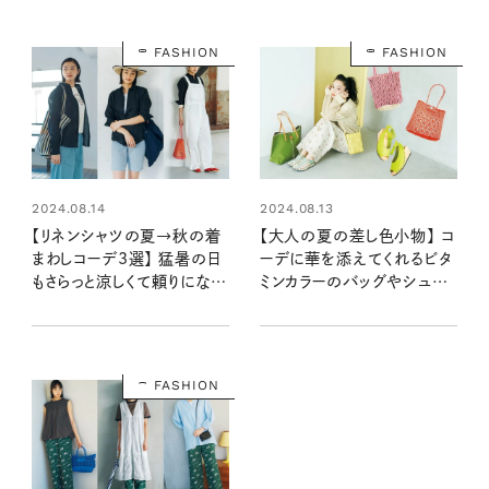
増刊）
FASHION
FASHION
2024.08.14
2024.08.13
【リネンシャツの夏→秋の着
【大人の夏の差し色小物】 コ
まわしコーデ3選】 猛暑の日
ーデに華を添えてくれるビタ
もさらっと涼しくて頼りになる
ミンカラーのバッグやシュー
こと間違いなし！
ズ
FASHION