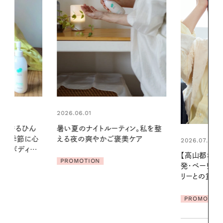
2026.06.01
ィン。私を整
お出かけ前の
美ケア
の一日。汗ば
2026.07.21
に過ごす私
【高山都さんが楽しむデンマーク
発・ベーリングの腕時計】 アクセサ
PROMOTIO
リーとの重ねづけも素敵な大人の
夏スタイル３選
PROMOTION