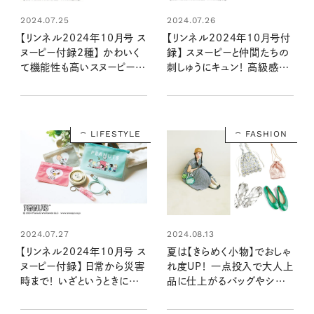
2024.07.25
2024.07.26
【リンネル2024年10月号 ス
【リンネル2024年10月号付
ヌーピー付録2種】 かわいく
録】 スヌーピーと仲間たちの
て機能性も高いスヌーピーデ
刺しゅうにキュン！ 高級感溢
ザインアイテムが登場！ 毎日
れるレザー調ポーチ（8/20
持ち歩きたい2アイテムの魅
発売リンネル2024年10月
力をいち早くお届け（8/20
号）
発売リンネル2024年10月
LIFESTYLE
FASHION
号・10月号増刊）
2024.07.27
2024.08.13
【リンネル2024年10月号 ス
夏は【きらめく小物】でおしゃ
ヌーピー付録】 日常から災害
れ度UP！ 一点投入で大人上
時まで！ いざというときに便
品に仕上がるバッグやシュー
利すぎる5点セット（8/20発
ズってどんなの？
売リンネル2024年10月号