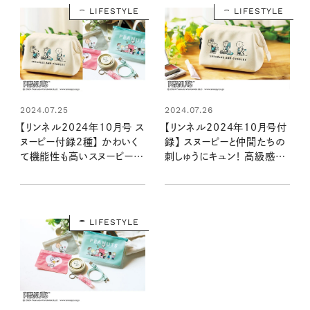
LIFESTYLE
LIFESTYLE
2024.07.25
2024.07.26
【リンネル2024年10月号 ス
【リンネル2024年10月号付
ヌーピー付録2種】 かわいく
録】 スヌーピーと仲間たちの
て機能性も高いスヌーピーデ
刺しゅうにキュン！ 高級感溢
ザインアイテムが登場！ 毎日
れるレザー調ポーチ（8/20
持ち歩きたい2アイテムの魅
発売リンネル2024年10月
力をいち早くお届け（8/20
号）
発売リンネル2024年10月
LIFESTYLE
号・10月号増刊）