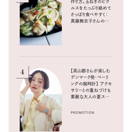
作り方。玉ねぎのピク
ルスをたっぷり絡めて
さっぱり食べやすく：
真藤舞衣子さんの発
酵と酸味レシピ
4
【高山都さんが楽しむ
デンマーク発・ベーリ
ングの腕時計】 アクセ
サリーとの重ねづけも
素敵な大人の夏スタイ
ル３選
PROMOTION