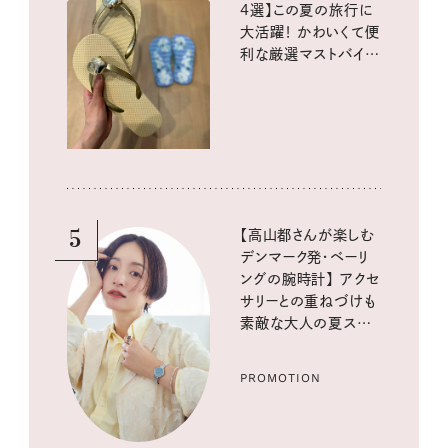
4選】この夏の旅行に
大活躍！ かわいくて便
利な厳選マストバイア
イテム
5
【高山都さんが楽しむ
デンマーク発・ベーリ
ングの腕時計】 アクセ
サリーとの重ねづけも
素敵な大人の夏スタイ
ル３選
PROMOTION