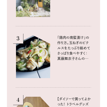
3
「鶏肉の南蛮漬け」の
作り方。玉ねぎのピク
ルスをたっぷり絡めて
さっぱり食べやすく：
真藤舞衣子さんの発
酵と酸味レシピ
4
【ダイソーで買ってよか
った！ トラベルグッズ