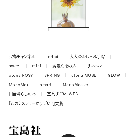
街角ワンデイ
ドーナツハント
吉田羊さんの着物と12のアソビゴコロ
長谷川あかりさんの今週もお疲れ様つまみ
宝島チャンネル
InRed
大人のおしゃれ手帖
sweet
mini
素敵なあの人
リンネル
otona ROSY
SPRiNG
otona MUSE
GLOW
MonoMax
smart
MonoMaster
田舎暮らしの本
宝島すごい！WEB
『このミステリーがすごい！』大賞