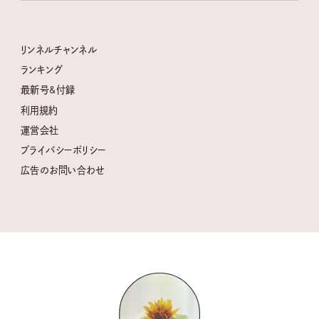
幸せな老後のための リンネルマネー講座
世界のサンタさんに会って来た！
清水みさとの食いしんぼう寄り道サウナ
リンネルおしゃれファッションスナップ
私の住むまち、好きな場所。LOCAL LIFE REPORT
ときめく冬の贈りもの
クグロフの猫
リンネル暮らし部
リンネルチャンネル
リンネル 暮らしの道具大賞
クラフトビール案内
中沢元紀の板前さん入門
リンネルチャンネル
ランキング
ナチュラルメイクレッスン
母の日に贈りたい、お花モチーフのアイテム
空想喫茶トラノコクさんのあの店この店、喫茶訪問日記
おぱんつ君のわくわく楽しい一週間占い
最新号&付録
喜ばれる贈り物手帖
うちねこグランプリ2026、発表！
圷みほさんのゆるっと週末キャンプ通信
毎日が心地よくなるリンネルタロット
利用規約
2026年上半期占い大特集
豆柴・まもるくんの旅日記
運営会社
2025年下半期占い大特集
柳沢小実さんのお散歩するようなゆるり旅
プライバシーポリシー
猫と一緒に心地いい暮らし
広告のお問い合わせ
valoさんのかわいいもの探し
tsukuru & Lin. ツクルアンドリン
kippis（キッピス）
暮らしの時産テクニック
バッグの中身
コウケンテツのヒトワザ巡り
ノーラのフィンランド旅気分