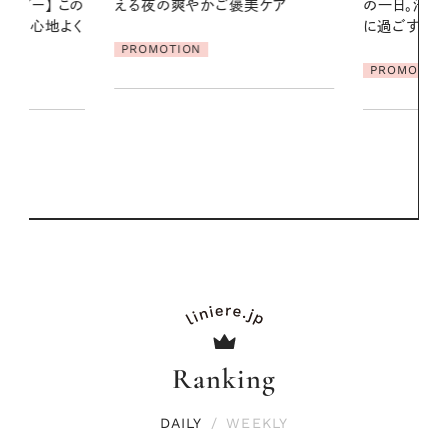
美ケア
の一日。汗ばむ季節を「ごきげん」
2026.07.21
に過ごす私の新習慣
【高山都さん
発・ベーリングの
PROMOTION
リーとの重ね
夏スタイル３
PROMOTIO
Ranking
DAILY
/
WEEKLY