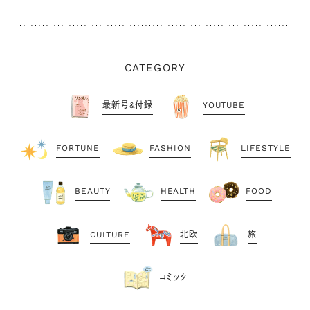
CATEGORY
最新号&付録
YOUTUBE
FORTUNE
FASHION
LIFESTYLE
BEAUTY
HEALTH
FOOD
CULTURE
北欧
旅
コミック