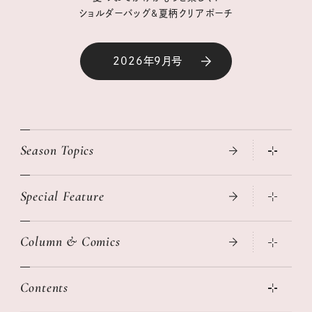
ショルダーバッグ&夏柄クリアポーチ
2026年9月号
Season Topics
Special Feature
真夏のひんやりグッズ 2026
大人のリュック探し 2026SS
Column & Comics
ニトリ・イケア・無印良品で賢くおしゃれなインテリア
2026年春夏 トレンドファッションニュース
この春ほしい大人のスニーカー 2026春夏
2026年下半期占い大特集
絶品、お餅レシピ大集合！
Contents
女子旅おすすめスポット 暮らすように心地いいリンネル旅ガイ
ぐれいさん
ド
本当に使える「旅道具」
明日もいい日になりますように