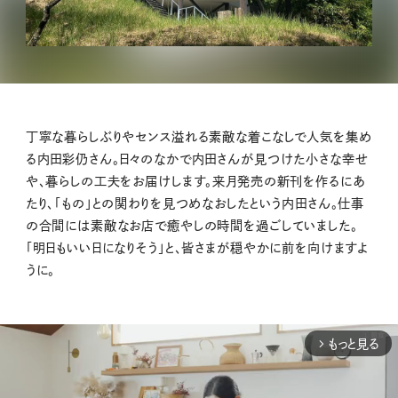
丁寧な暮らしぶりやセンス溢れる素敵な着こなしで人気を集め
る内田彩仍さん。日々のなかで内田さんが見つけた小さな幸せ
や、暮らしの工夫をお届けします。来月発売の新刊を作るにあ
たり、「もの」との関わりを見つめなおしたという内田さん。仕事
の合間には素敵なお店で癒やしの時間を過ごしていました。
「明日もいい日になりそう」と、皆さまが穏やかに前を向けますよ
うに。
もっと見る
arrow_forward_ios