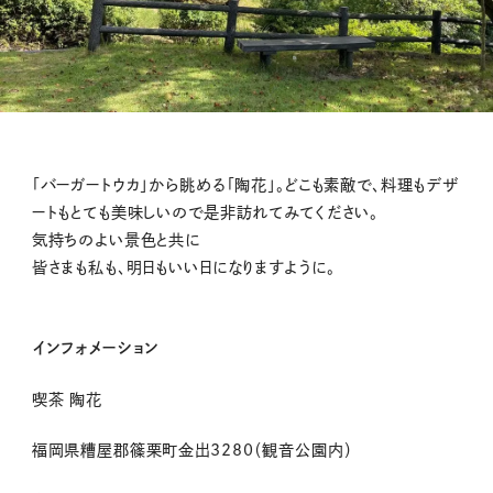
「バーガートウカ」から眺める「陶花」。どこも素敵で、料理もデザ
ートもとても美味しいので是非訪れてみてください。
気持ちのよい景色と共に
皆さまも私も、明日もいい日になりますように。
インフォメーション
喫茶 陶花
福岡県糟屋郡篠栗町金出
3280
（観音公園内）