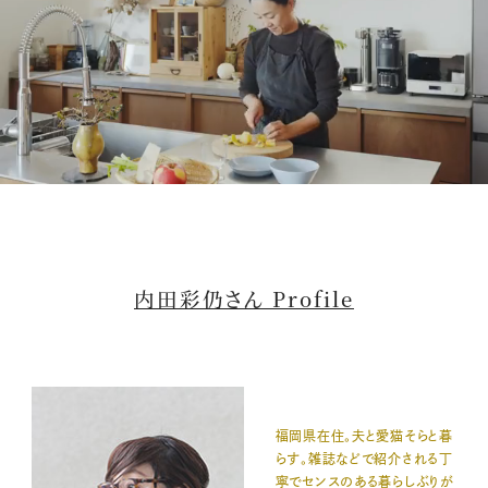
M
u
t
内田彩仍さん Profile
e
福岡県在住。夫と愛猫そらと暮
らす。雑誌などで紹介される丁
寧でセンスのある暮らしぶりが