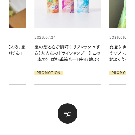
2026.06.01
リフレッシュす
真夏に向けて、ハーブが香るひん
ンプー】 この
やりジェルと出合う。暑い季節に心
2026.07.21
一日中心地よく
地よくうるおう、軽やかなボディケ
【高山都さん
ア
発・ベーリングの
PROMOTION
リーとの重ね
夏スタイル３
PROMOTIO