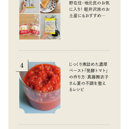
野在住・地元民のお気
に入り！ 軽井沢旅のお
土産にもおすすめのお
いしいもの
4
じっくり煮詰めた濃厚
ペースト「発酵トマト」
の作り方：真藤舞衣子
さん夏の不調を整え
るレシピ