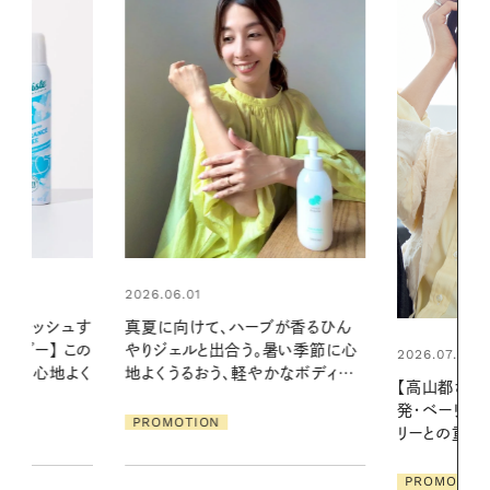
2026.06.01
ブが香るひん
暑い夏のナイ
暑い季節に心
える夜の爽
2026.07.21
かなボディケ
【高山都さんが楽しむデンマーク
PROMOTIO
発・ベーリングの腕時計】 アクセサ
リーとの重ねづけも素敵な大人の
夏スタイル３選
PROMOTION