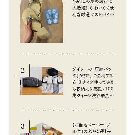
4選】この夏の旅行に
大活躍！ かわいくて便
利な厳選マストバイア
イテム
2
ダイソーの「圧縮バッ
グ」が旅行に便利すぎ
る！3サイズ使ってみた
ら収納力に感動：100
均クイーン渋谷飛鳥の
『本当にいいもの』第
10回③
3
【ご当地スーパー「ツ
ルヤ」の名品5選】長