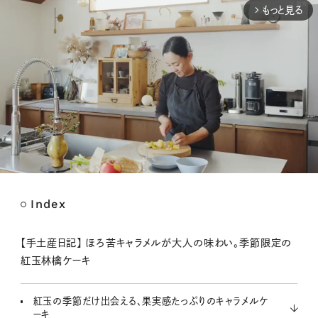
もっと見る
arrow_forward_ios
Index
M
u
t
【手土産日記】 ほろ苦キャラメルが大人の味わい。季節限定の
e
紅玉林檎ケーキ
紅玉の季節だけ出会える、果実感たっぷりのキャラメルケ
ーキ