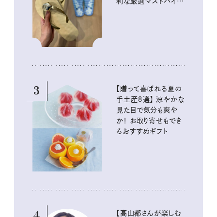
利な厳選マストバイア
イテム
3
【贈って喜ばれる夏の
手土産８選】 涼やかな
見た目で気分も爽や
か！ お取り寄せもでき
るおすすめギフト
4
【高山都さんが楽しむ