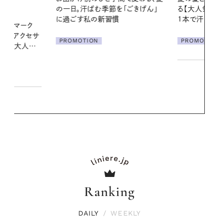
「ごきげん」
る【大人気のドライシャンプー】 この
える夜の爽
1本で汗ばむ季節も一日中心地よく
PROMOTIO
PROMOTION
Ranking
DAILY
/
WEEKLY