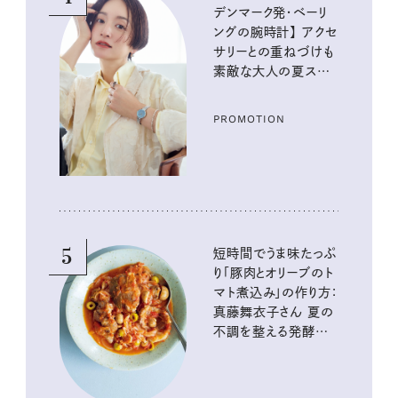
デンマーク発・ベーリ
ングの腕時計】 アクセ
サリーとの重ねづけも
素敵な大人の夏スタイ
ル３選
PROMOTION
5
短時間でうま味たっぷ
り「豚肉とオリーブのト
マト煮込み」の作り方：
真藤舞衣子さん 夏の
不調を整える発酵レ
シピ