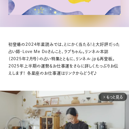
初登場の2024年星読みでは、とにかく当たる！と大好評だった
占い師・Love Me Doさんこと、ラブちゃん。リンネル本誌
（2025年2月号）の占い特集とともに、リンネル.jpも再登板。
2025年上半期の運勢＆お仕事運をさらに詳しくたっぷりお伝
えします！ 各星座のお仕事運はリンクからどうぞ♪
もっと見る
arrow_forward_ios