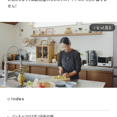
せん！
もっと見る
arrow_forward_ios
Index
M
u
t
リンネル2025年3月号付録