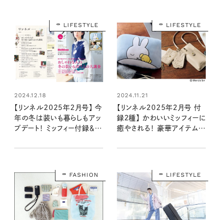
LIFESTYLE
LIFESTYLE
2024.12.18
2024.11.21
【リンネル2025年2月号】 今
【リンネル2025年2月号 付
年の冬は装いも暮らしもアッ
録2種】 かわいいミッフィーに
プデート！ ミッフィー付録＆編
癒やされる！ 豪華アイテムが
集部おすすめ特集を最速レ
登場（12/19発売リンネル
ポート＜12月19日発売2月号
2025年2月号・2月号増刊）
＞
FASHION
LIFESTYLE