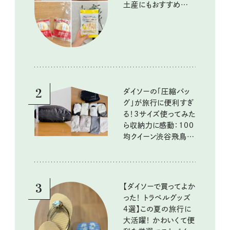
土産にもおすすめのお
いしいもの
2
ダイソーの「圧縮バッ
グ」が旅行に便利すぎ
る！3サイズ使ってみた
ら収納力に感動：100
均クイーン渋谷飛鳥の
『本当にいいもの』第
10回③
3
【ダイソーで買ってよか
った！ トラベルグッズ
4選】この夏の旅行に
大活躍！ かわいくて便