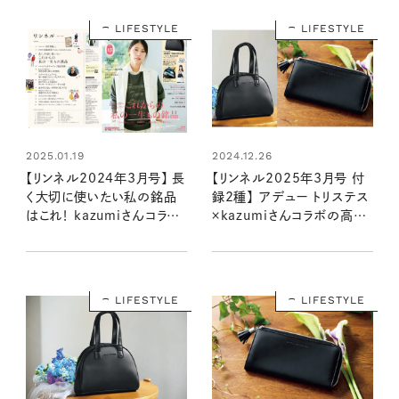
LIFESTYLE
LIFESTYLE
2025.01.19
2024.12.26
【リンネル2024年3月号】 長
【リンネル2025年3月号 付
く大切に使いたい私の銘品
録2種】 アデュー トリステス
はこれ！ kazumiさんコラボ
×kazumiさんコラボの高級
付録＆編集部おすすめ特集
感のあるアイテムが登場！
を最速レポート＜1月20日発
（1/20発売リンネル2025
売3月号＞
年3月号・3月号増刊）
LIFESTYLE
LIFESTYLE