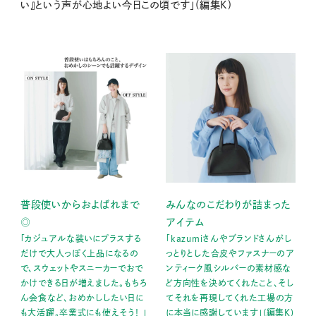
い』という声が心地よい今日この頃です」(編集K)
普段使いからおよばれまで
みんなのこだわりが詰まった
◎
アイテム
「カジュアルな装いにプラスする
「kazumiさんやブランドさんがし
だけで大人っぽく上品になるの
っとりとした合皮やファスナーのア
で、スウェットやスニーカーでおで
ンティーク風シルバーの素材感な
かけできる日が増えました。もちろ
ど方向性を決めてくれたこと、そし
ん会食など、おめかししたい日に
てそれを再現してくれた工場の方
も大活躍。卒業式にも使えそう！ 」
に本当に感謝しています」(編集K)