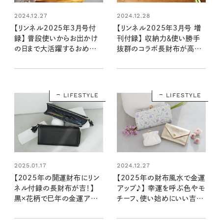
2024.12.27
2024.12.28
【リンネル2025年3月号付
【リンネル2025年3月号 増
録】 普段使いからお出かけ
刊付録】 収納力＆使い勝手
の日まで大活躍するおめかし
抜群のコラボ長財布が高級
バッグ（1/20発売リンネル
感満載！（1/20発売リンネル
2025年3月号）
2025年3月号増刊）
LIFESTYLE
LIFESTYLE
2025.01.17
2024.12.27
【2025年の開運財布にリン
【2025年の財布風水で金運
ネル付録の長財布が吉！】
アップ♪】 幸運を呼ぶ色やモ
黒×花柄で巳年の金運アッ
チーフ、使い始めにいい吉日
プを叶えよう！：3月号増刊付
は？ 強力な巳年の運をキャッ
録
チ！