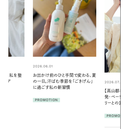
2026.07.24
間で変わる、夏
夏の髪と心が
「ごきげん」
る【大人気の
2026.07.21
1本で汗ばむ
【高山都さんが楽しむデンマーク
発・ベーリングの腕時計】 アクセサ
PROMOTIO
リーとの重ねづけも素敵な大人の
夏スタイル３選
PROMOTION