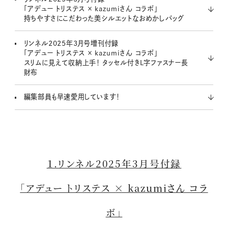
e
「アデュー トリステス × kazumiさん コラボ」
持ちやすさにこだわった美シルエットなおめかしバッグ
リンネル2025年3月号増刊付録
「アデュー トリステス × kazumiさん コラボ」
スリムに見えて収納上手！ タッセル付きL字ファスナー長
財布
編集部員も早速愛用しています！
１.リンネル2025年3月号付録
「アデュー トリステス × kazumiさん コラ
ボ」