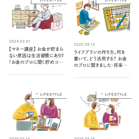
2024.03.01
2025.03.13
【マネー講座】 お金が貯まら
ライフプランの作り方。何を
ない原因は生活習慣にあり⁉
書いて、どう活用する？ お金
「お金のプロに聞く貯めコツ
のプロに聞きました：将来の
①」
不安を解消するマネープラン
➁
LIFESTYLE
LIFESTYLE
2025.03.14
2025.03.15