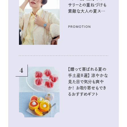
サリーとの重ねづけも
素敵な大人の夏スタイ
ル３選
PROMOTION
4
【贈って喜ばれる夏の
手土産８選】 涼やかな
見た目で気分も爽や
か！ お取り寄せもでき
るおすすめギフト