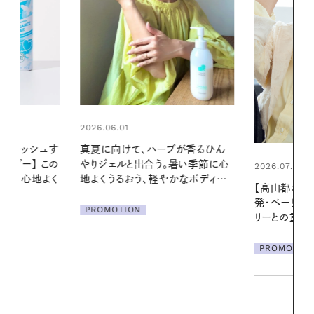
2026.06.01
ブが香るひん
お出かけ前の
暑い季節に心
の一日。汗ば
2026.07.21
かなボディケ
に過ごす私
【高山都さんが楽しむデンマーク
発・ベーリングの腕時計】 アクセサ
PROMOTIO
リーとの重ねづけも素敵な大人の
夏スタイル３選
PROMOTION