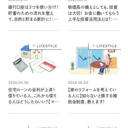
銀行口座は3つを使い分け！
物価高の備えとしても、投資
貯蓄のための流れを整え
は大切！ お金に働いてもらう
て、自然と貯まる家計に！：将
上手な投資活用法とは？：将
来の不安を解消するマネー
来の不安を解消するマネー
プラン③
プラン④
LIFESTYLE
LIFESTYLE
2025.04.30
2025.05.02
住宅ローンの金利が上昇！
【家のリフォームを考えてい
借りている人、これから借り
る人に】知らないと損する補
る人はどうしたらいい？【マネ
助金制度、教えます！
ー講座】