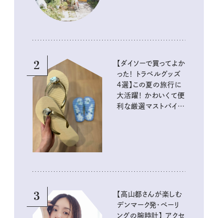
2
【ダイソーで買ってよか
った！ トラベルグッズ
4選】この夏の旅行に
大活躍！ かわいくて便
利な厳選マストバイア
イテム
3
【高山都さんが楽しむ
デンマーク発・ベーリ
ングの腕時計】 アクセ