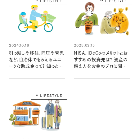
LIFESTYLE
LIFESTYLE
2024.10.16
2025.03.15
引っ越しや移住、同居や育児
NISA、iDeCoのメリットとお
など、自治体でもらえるユニ
すすめの投資先は？ 資産の
ークな助成金って？ 知っとくと
備え方をお金のプロに聞きま
助かる！ ：「社労士が解説
した：将来の不安を解消する
③」【マネー講座】
マネープラン⑤
LIFESTYLE