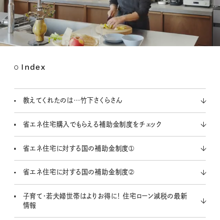
Index
M
u
t
教えてくれたのは…竹下さくらさん
e
省エネ住宅購入でもらえる補助金制度をチェック
省エネ住宅に対する国の補助金制度➀
省エネ住宅に対する国の補助金制度➁
子育て・若夫婦世帯はよりお得に！ 住宅ローン減税の最新
情報