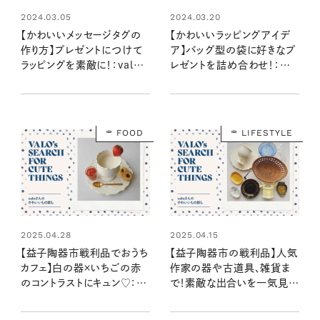
2024.03.05
2024.03.20
【かわいいメッセージタグの
【かわいいラッピングアイデ
作り方】プレゼントにつけて
ア】バッグ型の袋に好きなプ
ラッピングを素敵に！：valoさ
レゼントを詰め合わせ！：
んのかわいいもの探し #07
valoさんのかわいいもの探
し #08
FOOD
LIFESTYLE
2025.04.28
2025.04.15
【益子陶器市戦利品でおうち
【益子陶器市の戦利品】人気
カフェ】白の器×いちごの赤
作家の器や古道具、雑貨ま
のコントラストにキュン♡：
で！素敵な出合いを一気見
valoさんのかわいいもの探
せ！：valoさんのかわいいも
し #35
の探し #34