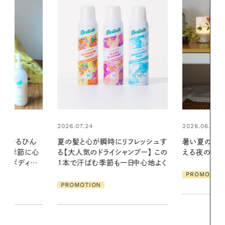
2026.06.01
リフレッシュす
暑い夏のナイトルーティン。私を整
ンプー】 この
える夜の爽やかご褒美ケア
2026.07.21
一日中心地よく
【高山都さん
PROMOTION
発・ベーリングの
リーとの重ね
夏スタイル３
PROMOTIO