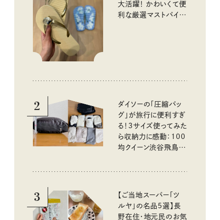
大活躍！ かわいくて便
利な厳選マストバイア
イテム
2
ダイソーの「圧縮バッ
グ」が旅行に便利すぎ
る！3サイズ使ってみた
ら収納力に感動：100
均クイーン渋谷飛鳥の
『本当にいいもの』第
10回③
3
【ご当地スーパー「ツ
ルヤ」の名品5選】長
野在住・地元民のお気