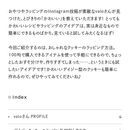
M
おやつやラッピングのInstagram投稿が素敵なvaloさんが見
u
つけた、とびきりの「かわいい」を教えていただきます！ とっても
t
かわいいレシピやラッピングのアイデアは、実は身近なもので
e
簡単にできるものばかり。見ていると試してみたくなるはず！
今回ご紹介するのは、おしゃれなクッキーのラッピング方法。
100均で購入できるアイテムを使って手軽にできるので、ちょっ
としたおすそ分けや、作りすぎてしまった……、というときにも試
したいアイデアです！かわいいデイジー型のクッキーも簡単に
作れるので、ぜひやってみてくださいね♪
Index
valoさん PROFILE