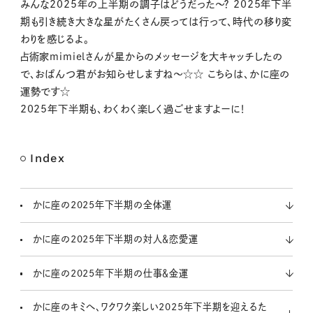
M
みんな2025年の上半期の調子はどうだった〜？ 2025年下半
u
期も引き続き大きな星がたくさん戻っては行って、時代の移り変
t
わりを感じるよ。
e
占術家mimielさんが星からのメッセージを大キャッチしたの
で、おぱんつ君がお知らせしますね〜☆☆ こちらは、かに座の
運勢です☆
2025年下半期も、わくわく楽しく過ごせますよーに！
Index
かに座の2025年下半期の全体運
かに座の2025年下半期の対人＆恋愛運
かに座の2025年下半期の仕事＆金運
かに座のキミへ、ワクワク楽しい2025年下半期を迎えるた