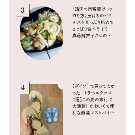
3
「鶏肉の南蛮漬け」の
作り方。玉ねぎのピク
ルスをたっぷり絡めて
さっぱり食べやすく：
真藤舞衣子さんの発
酵と酸味レシピ
4
【ダイソーで買ってよか
った！ トラベルグッズ
4選】この夏の旅行に
大活躍！ かわいくて便
利な厳選マストバイア
イテム