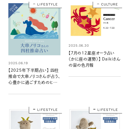
LIFESTYLE
CULTURE
2025.06.30
【7月の12星座オーラ占い
〈かに座の運勢〉】 Daikiさん
2025.06.19
の宙の色月報
【2025年下半期占い】 四柱
推命で大串ノリコさんが占う、
心豊かに過ごすためのヒント
とアクション
LIFESTYLE
LIFESTYLE