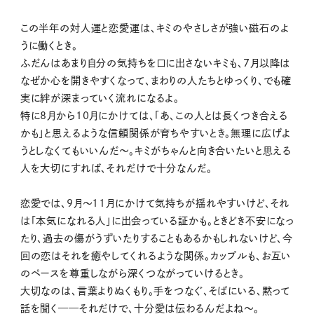
この半年の対人運と恋愛運は、キミのやさしさが強い磁石のよ
うに働くとき。
ふだんはあまり自分の気持ちを口に出さないキミも、7月以降は
なぜか心を開きやすくなって、まわりの人たちとゆっくり、でも確
実に絆が深まっていく流れになるよ。
特に8月から10月にかけては、「あ、この人とは長くつき合える
かも」と思えるような信頼関係が育ちやすいとき。無理に広げよ
うとしなくてもいいんだ〜。キミがちゃんと向き合いたいと思える
人を大切にすれば、それだけで十分なんだ。
恋愛では、9月〜11月にかけて気持ちが揺れやすいけど、それ
は「本気になれる人」に出会っている証かも。ときどき不安になっ
たり、過去の傷がうずいたりすることもあるかもしれないけど、今
回の恋はそれを癒やしてくれるような関係。カップルも、お互い
のペースを尊重しながら深くつながっていけるとき。
大切なのは、言葉よりぬくもり。手をつなぐ、そばにいる、黙って
話を聞く——それだけで、十分愛は伝わるんだよね〜。