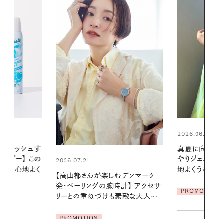
2026.06.01
2026.06.01
真夏に向けて、ハーブが香るひん
暑い夏のナイ
やりジェルと出合う。暑い季節に心
える夜の爽
地よくうるおう、軽やかなボディケ
デンマーク
ア
PROMOTIO
クセサ
PROMOTION
素敵な大人の