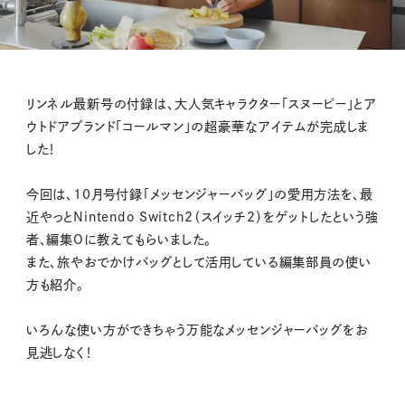
M
リンネル最新号の付録は、大人気キャラクター「スヌーピー」とア
u
ウトドアブランド「コールマン」の超豪華なアイテムが完成しま
t
した！
e
今回は、10月号付録「メッセンジャーバッグ」の愛用方法を、最
近やっとNintendo Switch2（スイッチ2）をゲットしたという強
者、編集Oに教えてもらいました。
また、旅やおでかけバッグとして活用している編集部員の使い
方も紹介。
いろんな使い方ができちゃう万能なメッセンジャーバッグをお
見逃しなく！