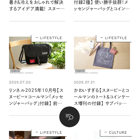
暑さ＆冷えをおしゃれで解決
付録2種】 使い勝手抜群！メ
するアイデア満載！ スヌーピ
ッセンジャーバッグとコインケ
ー付録と編集部おすすめ特
ース付きトートバッグ （8/20
集を最速レポート＜8月20日
発売リンネル2025年10月
発売10月号・10月号増刊＞
号・10月号増刊）
LIFESTYLE
LIFESTYLE
2025.07.20
2025.07.21
リンネル2025年10月号【ス
かわいすぎる【スヌーピーとコ
ヌーピー×コールマン「メッセ
ールマンのトート＆コインケー
ンジャーバッグ」付録】 前面
ス増刊の付録】 サブバッグ
背面に大きなポケット付きで
やお出かけに使いやすいA4
おでかけに便利すぎる！：
サイズが便利：8/20発売リ
8/20発売リンネル2025年
ンネル2025年10月号増刊
10月号
LIFESTYLE
CULTURE