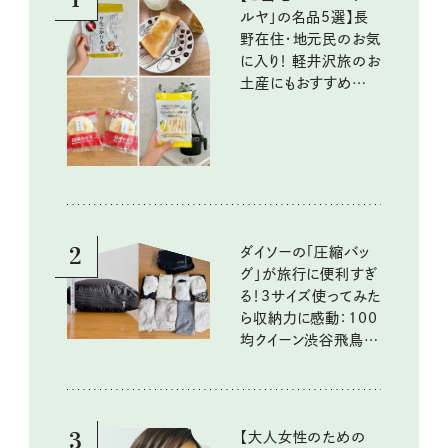
ルヤ」の名品5選】長
野在住・地元民のお気
に入り！ 軽井沢旅のお
土産にもおすすめのお
いしいもの
2
ダイソーの「圧縮バッ
グ」が旅行に便利すぎ
る！3サイズ使ってみた
ら収納力に感動：100
均クイーン渋谷飛鳥の
『本当にいいもの』第
10回③
3
【大人女性のための