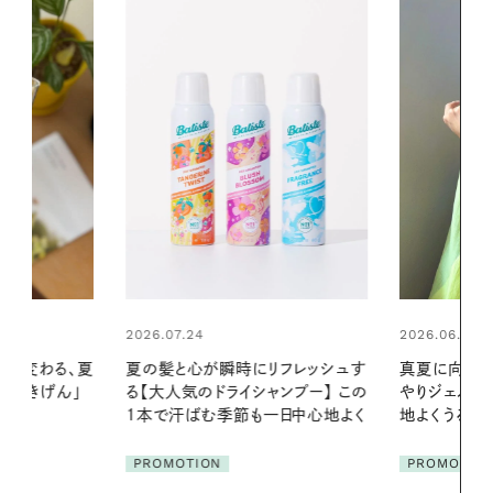
2026.06.01
リフレッシュす
真夏に向けて、ハーブが香るひん
ンプー】 この
やりジェルと出合う。暑い季節に心
2026.07.21
一日中心地よく
地よくうるおう、軽やかなボディケ
【高山都さん
ア
発・ベーリングの
PROMOTION
リーとの重ね