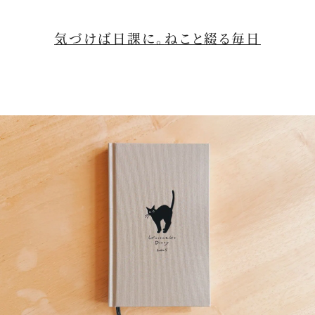
M
u
t
気づけば日課に。
ねこと綴る毎日
e