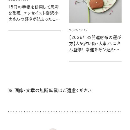
「5冊の手帳を併用して思考
を整理」エッセイスト柳沢小
実さんの好きが詰まったこだ
わりの手帳を拝見！
2025.12.17
【2026年の開運財布の選び
方】人気占い師・大串ノリコさ
ん監修！ 幸運を呼び込む注
目の色やモチーフ、新調すべ
き開運日は？
※ 画像・文章の無断転載はご遠慮ください