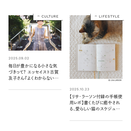
CULTURE
LIFESTYLE
2025.09.02
毎日が豊かになる小さな気
づきって？ エッセイスト古賀
及子さん『よくわからないま
ま輝き続ける世界と～気がつ
2025.10.23
くための日記集』発売
【リサ・ラーソン付録の手帳使
用レポ】書くたびに癒やされ
る、愛らしい猫のスケジュー
ル手帳で2026年のスタート
を。