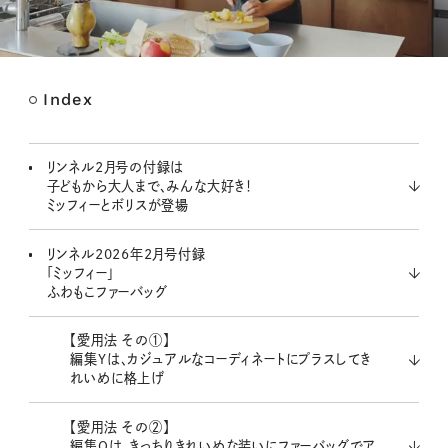
Index
M
u
t
リンネル2月号の付録は
e
子どもから大人まで、みんな大好き！
ミッフィーとボリスが登場
リンネル2026年2月号付録
「ミッフィー」
ふわもこファーバッグ
【愛用法 その①】
編集Yは、カジュアルなコーディネートにプラスしてき
れいめに格上げ
【愛用法 その②】
編集Oは、きっちりきれいめな装いにファーバッグでア