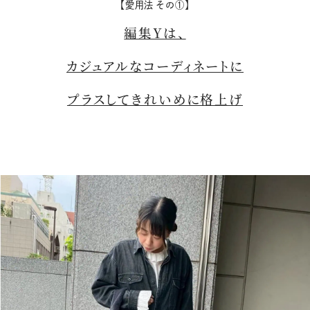
【愛用法 その①】
購入はこちら
編集Yは、
カジュアルなコーディネートに
購入はこちら
プラスしてきれいめに格上げ
購入はこちら
購入はこちら
CLOSE