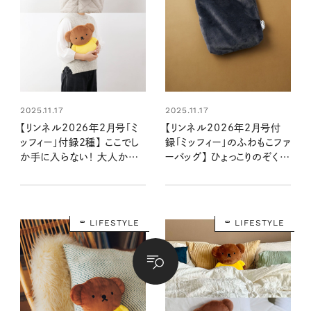
購入はこちら
CLOSE
購入はこちら
CLOSE
2025.11.17
2025.11.17
【リンネル2026年2月号「ミ
【リンネル2026年2月号付
ッフィー」付録2種】 ここでし
録「ミッフィー」のふわもこファ
か手に入らない！ 大人かわ
ーバッグ】 ひょっこりのぞくミ
いいバッグ＆クッションに注目
ッフィーが大人かわいくてキ
（12/19発売リンネル2026
ュン♡：12/19発売リンネル
年2月号・2月号増刊）
2026年2月号
LIFESTYLE
LIFESTYLE