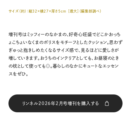
サイズ（約）：
縦
32
×横
27
×厚さ
5cm
［最大］（編集部調べ）
増刊号はミッフィーのなかまの、好奇心旺盛でどこかおっち
ょこちょいなくまのボリスをモチーフとしたクッション。思わず
ぎゅっと抱きしめたくなるサイズ感で、見るほどに愛しさが
増していきます。おうちのインテリアとしても、お昼寝のとき
の枕として使っても◎。暮らしのなかにキュートなエッセン
スをぜひ。
リンネル2026年2月号増刊を購入する
購入はこちら