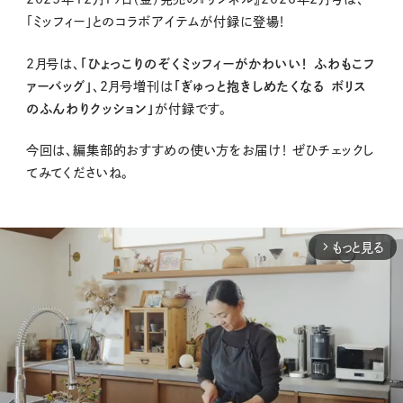
「ミッフィー」とのコラボアイテムが付録に登場！
2月号は、
「ひょっこりのぞくミッフィーがかわいい！ ふわもこフ
ァーバッグ」
、2月号増刊は
「ぎゅっと抱きしめたくなる ボリス
のふんわりクッション」
が付録です。
今回は、編集部的おすすめの使い方をお届け！
ぜひチェックし
てみてくださいね。
もっと見る
arrow_forward_ios