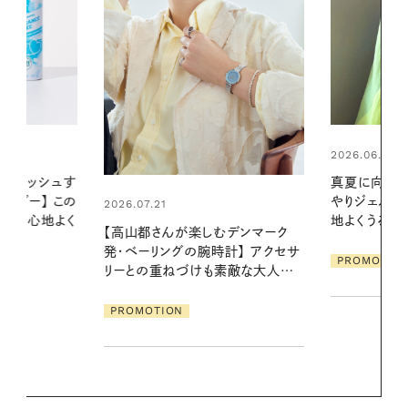
2026.06.01
2026.06.01
真夏に向けて、ハーブが香るひん
お出かけ前の
やりジェルと出合う。暑い季節に心
の一日。汗ば
地よくうるおう、軽やかなボディケ
に過ごす私
デンマーク
ア
クセサ
PROMOTION
PROMOTIO
素敵な大人の