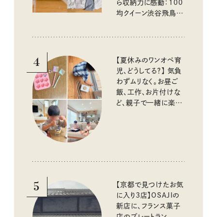
ら収納力に感動：100
均クイーン渋谷飛鳥の
『本当にいいもの』第
10回③
4
【夏休みのワンオペ育
児、どうしてる？】 気負
わずムリなく。お昼ご
飯、工作、お片付けな
ど、親子で一緒に楽し
める工夫
5
【京都で見つけたお気
に入り3店】OSAJIの
新店に、フランス菓子
店のプレートラン