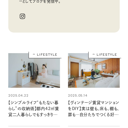
ーとしてブログを発信中。
LIFESTYLE
LIFESTYLE
2025.04.22
2025.05.14
【シンプルライフ“もたない暮
【ヴィンテージ賃貸マンション
らし”の収納術】都内42㎡賃
をDIY】実は壁も、床も、棚も、
貸二人暮らしでもすっきりさ
扉も…自分たちでつくる好み
せるコツ（素敵なおうち訪
のインテリア（素敵なおうち
問：夕街さやさん宅後編）
訪問：長野宏美さん宅後編）