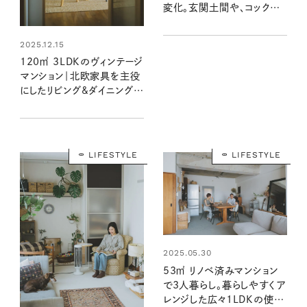
変化。玄関土間や、コックピッ
トのようなタイルキッチンは
使い勝手のよさもお気に入
2025.12.15
り：素敵なおうち訪問 acoさ
120㎡ 3LDKのヴィンテージ
ん宅前編
マンション｜北欧家具を主役
にしたリビング&ダイニング：
素敵なおうち訪問 Kanako
さん宅 前編
LIFESTYLE
LIFESTYLE
2025.05.30
53㎡ リノベ済みマンション
で3人暮らし。暮らしやすくア
レンジした広々1LDKの使い