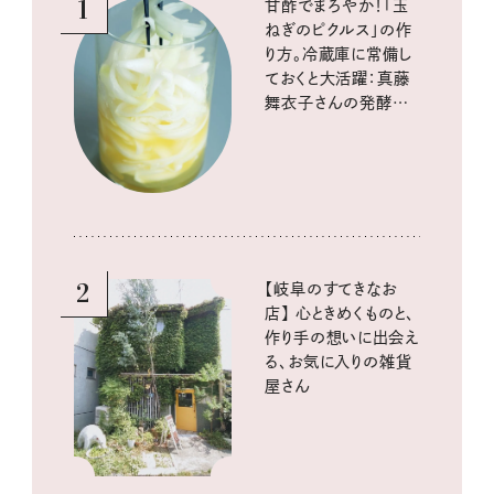
1
甘酢でまろやか！「玉
ねぎのピクルス」の作
り方。冷蔵庫に常備し
ておくと大活躍：真藤
舞衣子さんの発酵と
酸味の仕込みごはん
2
【岐阜のすてきなお
店】 心ときめくものと、
作り手の想いに出会え
る、お気に入りの雑貨
屋さん