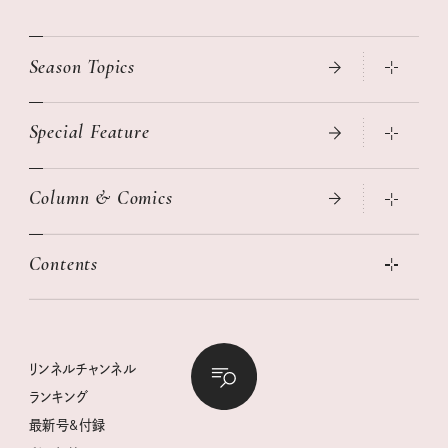
Season Topics
Special Feature
真夏のひんやりグッズ 2026
大人のリュック探し 2026SS
Column & Comics
ニトリ・イケア・無印良品で賢くおしゃれなインテリア
2026年春夏 トレンドファッションニュース
この春ほしい大人のスニーカー 2026春夏
2026年下半期占い大特集
絶品、お餅レシピ大集合！
Contents
女子旅おすすめスポット 暮らすように心地いいリンネル旅ガイ
ぐれいさん
ド
本当に使える「旅道具」
明日もいい日になりますように
幸せな老後のための リンネルマネー講座
世界のサンタさんに会って来た！
清水みさとの食いしんぼう寄り道サウナ
リンネルおしゃれファッションスナップ
私の住むまち、好きな場所。LOCAL LIFE REPORT
ときめく冬の贈りもの
クグロフの猫
リンネル暮らし部
リンネルチャンネル
リンネル 暮らしの道具大賞
クラフトビール案内
中沢元紀の板前さん入門
リンネルチャンネル
ランキング
ナチュラルメイクレッスン
母の日に贈りたい、お花モチーフのアイテム
空想喫茶トラノコクさんのあの店この店、喫茶訪問日記
おぱんつ君のわくわく楽しい一週間占い
最新号&付録
喜ばれる贈り物手帖
うちねこグランプリ2026、発表！
圷みほさんのゆるっと週末キャンプ通信