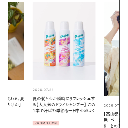
2026.06.01
リフレッシュす
暑い夏のナイ
ンプー】 この
える夜の爽
2026.07.21
一日中心地よく
【高山都さんが楽しむデンマーク
PROMOTIO
発・ベーリングの腕時計】 アクセサ
リーとの重ねづけも素敵な大人の