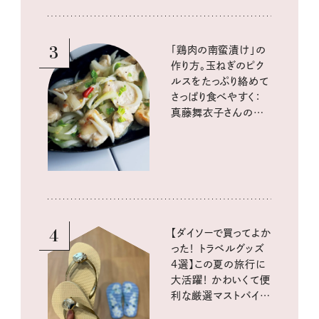
3
「鶏肉の南蛮漬け」の
作り方。玉ねぎのピク
ルスをたっぷり絡めて
さっぱり食べやすく：
真藤舞衣子さんの発
酵と酸味レシピ
4
【ダイソーで買ってよか
った！ トラベルグッズ
4選】この夏の旅行に
大活躍！ かわいくて便
利な厳選マストバイア
イテム