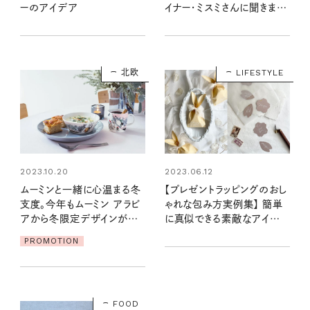
ーのアイデア
イナー・ミスミさんに聞きまし
た
北欧
LIFESTYLE
2023.10.20
2023.06.12
ムーミンと一緒に心温まる冬
【プレゼントラッピングのおし
支度。今年もムーミン アラビ
ゃれな包み方実例集】 簡単
アから冬限定デザインが登
に真似できる素敵なアイデ
場！
ア集めました
PROMOTION
FOOD