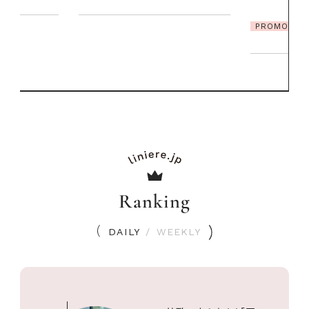
夏スタイル３選
PROMOTION
Ranking
DAILY
/
WEEKLY