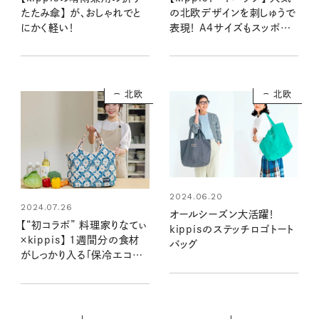
たたみ傘】 が、おしゃれでと
の北欧デザインを刺しゅうで
にかく軽い！
表現！ A4サイズもスッポリ
入って使い勝手◎
北欧
北欧
2024.06.20
2024.07.26
オールシーズン大活躍！
【“初コラボ” 料理家りなてぃ
kippisのステッチロゴトート
×kippis】 1週間分の食材
バッグ
がしっかり入る「保冷エコバ
ッグ」のココがすごい！