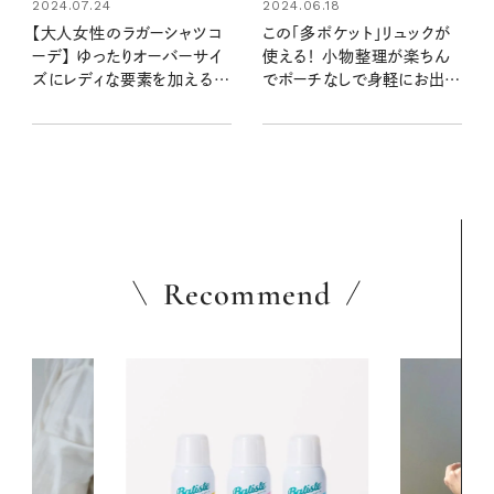
2024.07.24
2024.06.18
【大人女性のラガーシャツコ
この「多ポケット」リュックが
ーデ】 ゆったりオーバーサイ
使える！ 小物整理が楽ちん
ズにレディな要素を加えるの
でポーチなしで身軽にお出か
が◎
け！
Recommend