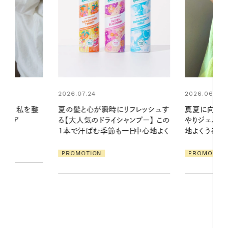
2026.06.01
リフレッシュす
真夏に向けて、ハーブが香るひん
ンプー】 この
やりジェルと出合う。暑い季節に心
2026.07.21
一日中心地よく
地よくうるおう、軽やかなボディケ
【高山都さん
ア
発・ベーリングの
PROMOTION
リーとの重ね
夏スタイル３
PROMOTIO