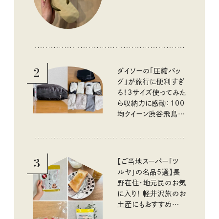
2
ダイソーの「圧縮バッ
グ」が旅行に便利すぎ
る！3サイズ使ってみた
ら収納力に感動：100
均クイーン渋谷飛鳥の
『本当にいいもの』第
10回③
3
【ご当地スーパー「ツ
ルヤ」の名品5選】長
野在住・地元民のお気
に入り！ 軽井沢旅のお
土産にもおすすめのお
いしいもの