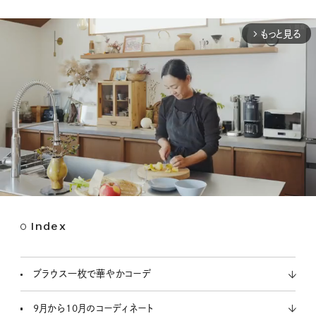
もっと見る
arrow_forward_ios
Index
M
u
t
ブラウス一枚で華やかコーデ
e
9月から10月のコーディネート