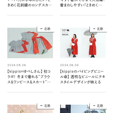
きめく花刺繍のロングスカー
着まわしやすい「ときめく花
ト」着まわしコーデ
刺繍のワンピース」に注目
北欧
北欧
2024.08.26
2024.06.05
【kippis×ゆべしさん】 初コ
【kippisのパイピングビニー
ラボ！ 冬まで着れる“ブラウ
ル傘】 透明なビニールにテキ
ス＆ワンピース＆スカート”の
スタイルデザインが映える
3アイテムが登場！
北欧
北欧