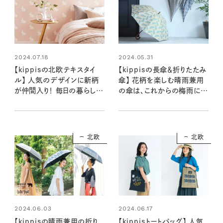
2024.07.18
2024.05.31
【kippisの北欧テキスタイ
【kippisの長傘＆折りたたみ
ル】 人気のデザインに新柄
傘】 花柄を楽しむ晴雨兼用
が仲間入り！ 毎日の暮らしが
の傘は、これからの梅雨に大
ちょっと素敵になる壁紙に注
活躍！
目
北欧
北欧
2024.06.03
2024.06.17
【kippisの晴雨兼用の折り
【kippisトートバッグ】 人気