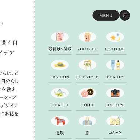
MENU
に聞く自
最
新
号
&
付
録
Y
O
U
T
U
B
E
F
O
R
T
U
N
E
イデア
たちは、ど
F
A
S
H
I
O
N
L
I
F
E
S
T
Y
L
E
B
E
A
U
T
Y
、自分らし
とを教え
ーション
H
E
A
L
T
H
F
O
O
D
C
U
L
T
U
R
E
」のデザイナ
んにお話を
北
欧
旅
コ
ミ
ッ
ク