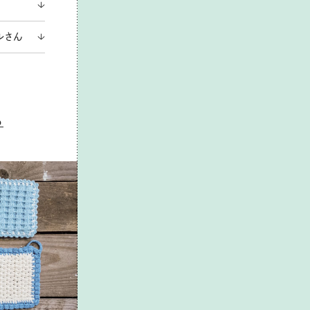
ルさん
る