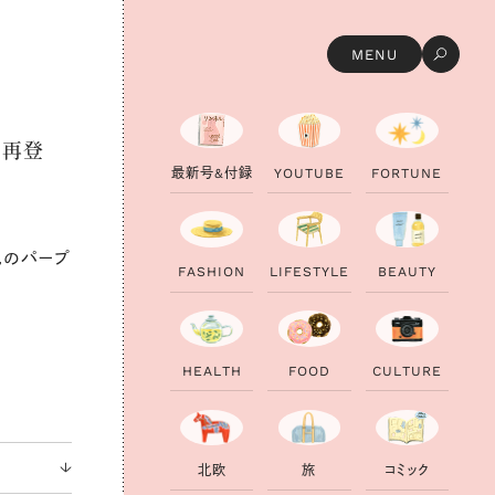
MENU
て再登
最
新
号
&
付
録
Y
O
U
T
U
B
E
F
O
R
T
U
N
E
色のパープ
F
A
S
H
I
O
N
L
I
F
E
S
T
Y
L
E
B
E
A
U
T
Y
H
E
A
L
T
H
F
O
O
D
C
U
L
T
U
R
E
北
欧
旅
コ
ミ
ッ
ク