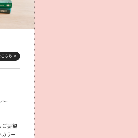
はこちら
レー
らご要望
いカラー