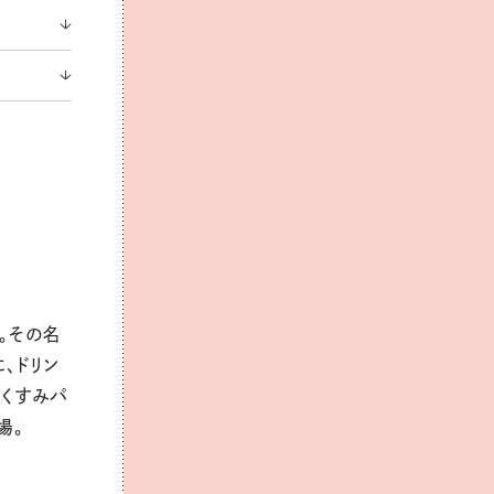
。その名
、ドリン
いくすみパ
場。