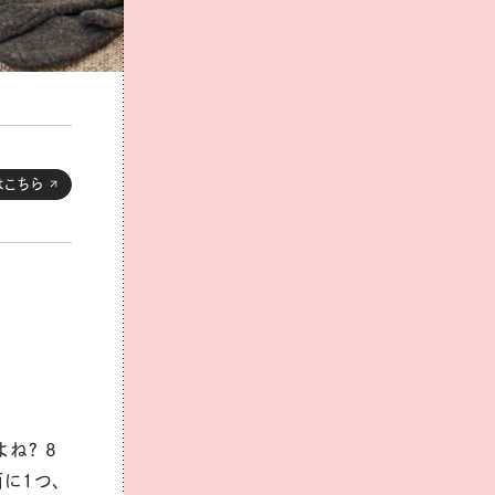
はこちら
ね？ ８
に１つ、