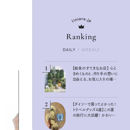
Ranking
DAILY
/
WEEKLY
1
【岐阜のすてきなお店】 心と
きめくものと、作り手の想いに
出会える、お気に入りの雑貨
屋さん
2
【ダイソーで買ってよかった！
トラベルグッズ4選】この夏
の旅行に大活躍！ かわいく
て便利な厳選マストバイア
イテム