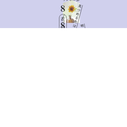
8
見
つ
め
る
花ごよみ
先
8
は
明
日
Sat
と
憧
れ