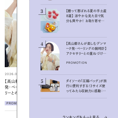
3
【贈って喜ばれる夏の手土産
８選】 涼やかな見た目で気
分も爽やか！ お取り寄せも
できるおすすめギフト
4
【高山都さんが楽しむデンマ
ーク発・ベーリングの腕時計】
アクセサリーとの重ねづけも
素敵な大人の夏スタイル３
PROMOTION
選
2026.07.21
5
【高山都さんが楽しむデンマーク
ダイソーの「圧縮バッグ」が旅
行に便利すぎる！3サイズ使
発・ベーリングの腕時計】 アクセサ
ってみたら収納力に感動：
リーとの重ねづけも素敵な大人の
100均クイーン渋谷飛鳥の
夏スタイル３選
『本当にいいもの』第10回③
PROMOTION
ランキングをもっと見る