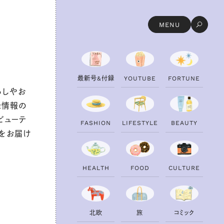
MENU
最
新
号
&
付
録
Y
O
U
T
U
B
E
F
O
R
T
U
N
E
らしやお
録情報の
ビューテ
F
A
S
H
I
O
N
L
I
F
E
S
T
Y
L
E
B
E
A
U
T
Y
トをお届け
H
E
A
L
T
H
F
O
O
D
C
U
L
T
U
R
E
北
欧
旅
コ
ミ
ッ
ク