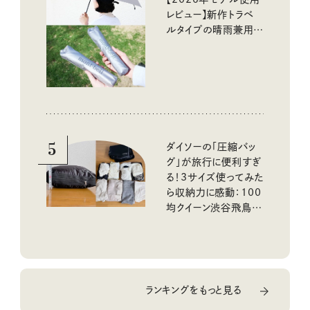
レビュー】新作トラベ
ルタイプの晴雨兼用傘
と軽すぎる長傘もチェ
ック
5
ダイソーの「圧縮バッ
グ」が旅行に便利すぎ
る！3サイズ使ってみた
ら収納力に感動：100
均クイーン渋谷飛鳥の
『本当にいいもの』第
10回③
ランキングをもっと見る