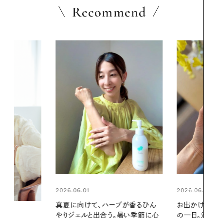
Recommend
2026.06.01
2026.06.01
ブが香るひん
お出かけ前のひと手間で変わる、夏
暑い夏のナイ
暑い季節に心
の一日。汗ばむ季節を「ごきげん」
える夜の爽