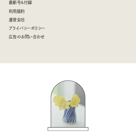
空想喫茶トラノコクさんのあの店この店、喫茶訪問日記
おぱんつ君のわくわく楽しい一週間占い
最新号&付録
喜ばれる贈り物手帖
うちねこグランプリ2026、発表！
圷みほさんのゆるっと週末キャンプ通信
毎日が心地よくなるリンネルタロット
利用規約
2026年上半期占い大特集
豆柴・まもるくんの旅日記
運営会社
2025年下半期占い大特集
柳沢小実さんのお散歩するようなゆるり旅
プライバシーポリシー
猫と一緒に心地いい暮らし
広告のお問い合わせ
valoさんのかわいいもの探し
tsukuru & Lin. ツクルアンドリン
kippis（キッピス）
暮らしの時産テクニック
バッグの中身
コウケンテツのヒトワザ巡り
ノーラのフィンランド旅気分
街角ワンデイ
ドーナツハント
吉田羊さんの着物と12のアソビゴコロ
長谷川あかりさんの今週もお疲れ様つまみ