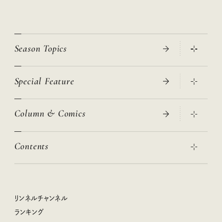
Season Topics
Special Feature
真夏のひんやりグッズ 2026
大人のリュック探し 2026SS
Column & Comics
ニトリ・イケア・無印良品で賢くおしゃれなインテリア
2026年春夏 トレンドファッションニュース
この春ほしい大人のスニーカー 2026春夏
2026年下半期占い大特集
絶品、お餅レシピ大集合！
Contents
女子旅おすすめスポット 暮らすように心地いいリンネル旅ガイ
ぐれいさん
ド
本当に使える「旅道具」
明日もいい日になりますように
幸せな老後のための リンネルマネー講座
世界のサンタさんに会って来た！
清水みさとの食いしんぼう寄り道サウナ
リンネルおしゃれファッションスナップ
私の住むまち、好きな場所。LOCAL LIFE REPORT
ときめく冬の贈りもの
クグロフの猫
リンネル暮らし部
リンネルチャンネル
リンネル 暮らしの道具大賞
クラフトビール案内
中沢元紀の板前さん入門
リンネルチャンネル
ランキング
ナチュラルメイクレッスン
母の日に贈りたい、お花モチーフのアイテム