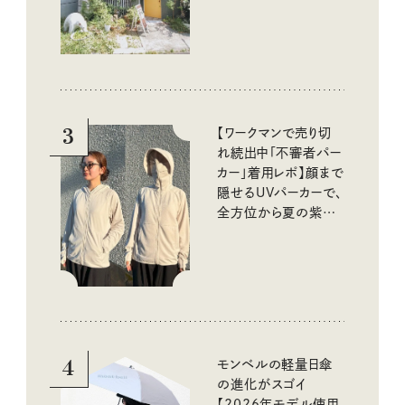
3
【ワークマンで売り切
れ続出中「不審者パー
カー」着用レポ】顔まで
隠せるUVパーカーで、
全方位から夏の紫外
線をブロック
4
モンベルの軽量日傘
の進化がスゴイ
【2026年モデル使用