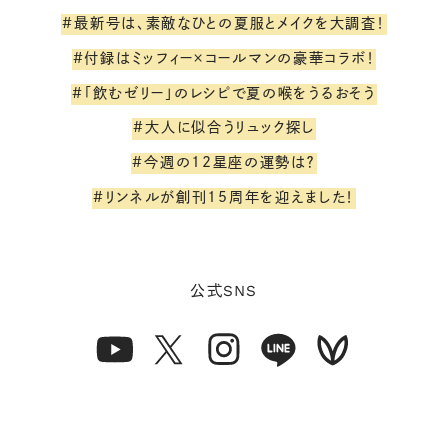
#最新号は、素敵なひとの夏服とメイクを大調査！
#付録はミッフィー×コールマンの豪華コラボ！
#「飲むゼリー」のレシピで夏の喉をうるおそう
#大人に似合うリュック探し
#今週の12星座の運勢は？
#リンネルが創刊15周年を迎えました！
SNS
公式