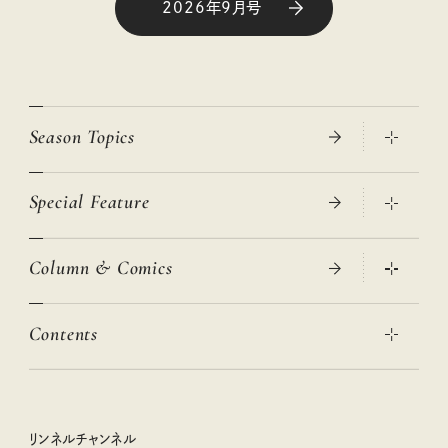
2026年9月号
Season Topics
Special Feature
真夏のひんやりグッズ 2026
大人のリュック探し 2026SS
Column & Comics
ニトリ・イケア・無印良品で賢くおしゃれなインテリア
2026年春夏 トレンドファッションニュース
この春ほしい大人のスニーカー 2026春夏
2026年下半期占い大特集
絶品、お餅レシピ大集合！
Contents
女子旅おすすめスポット 暮らすように心地いいリンネル旅ガイ
ぐれいさん
ド
本当に使える「旅道具」
明日もいい日になりますように
幸せな老後のための リンネルマネー講座
世界のサンタさんに会って来た！
清水みさとの食いしんぼう寄り道サウナ
リンネルおしゃれファッションスナップ
私の住むまち、好きな場所。LOCAL LIFE REPORT
ときめく冬の贈りもの
クグロフの猫
リンネル暮らし部
リンネルチャンネル
リンネル 暮らしの道具大賞
クラフトビール案内