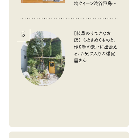
均クイーン渋谷飛鳥の
『本当にいいもの』第
10回③
5
【岐阜のすてきなお
店】 心ときめくものと、
作り手の想いに出会え
る、お気に入りの雑貨
屋さん