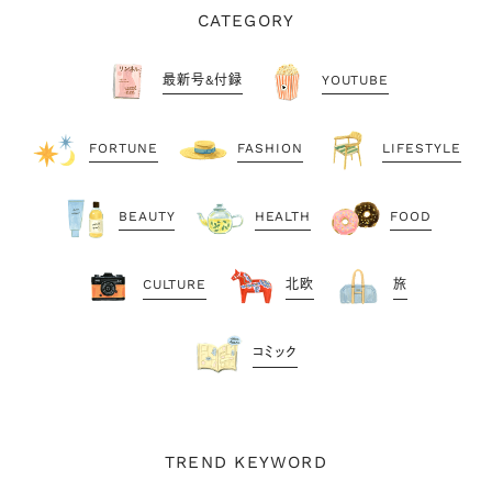
CATEGORY
最新号&付録
YOUTUBE
FORTUNE
FASHION
LIFESTYLE
BEAUTY
HEALTH
FOOD
CULTURE
北欧
旅
コミック
TREND KEYWORD