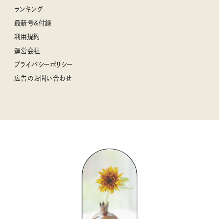
中沢元紀の板前さん入門
リンネルチャンネル
ランキング
ナチュラルメイクレッスン
母の日に贈りたい、お花モチーフのアイテム
空想喫茶トラノコクさんのあの店この店、喫茶訪問日記
おぱんつ君のわくわく楽しい一週間占い
最新号&付録
喜ばれる贈り物手帖
うちねこグランプリ2026、発表！
圷みほさんのゆるっと週末キャンプ通信
毎日が心地よくなるリンネルタロット
利用規約
2026年上半期占い大特集
豆柴・まもるくんの旅日記
運営会社
2025年下半期占い大特集
柳沢小実さんのお散歩するようなゆるり旅
プライバシーポリシー
猫と一緒に心地いい暮らし
広告のお問い合わせ
valoさんのかわいいもの探し
tsukuru & Lin. ツクルアンドリン
kippis（キッピス）
暮らしの時産テクニック
バッグの中身
コウケンテツのヒトワザ巡り
ノーラのフィンランド旅気分
街角ワンデイ
ドーナツハント
吉田羊さんの着物と12のアソビゴコロ