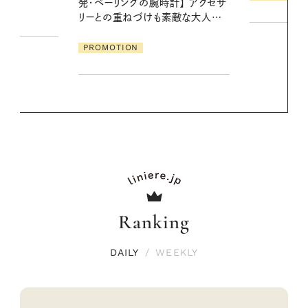
クセサ
PROMOTIO
素敵な大人の
Ranking
DAILY
/
WEEKLY