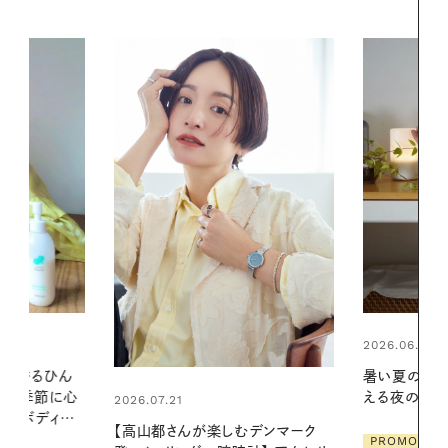
2026.06.01
2026.07.24
暑い夏のナイトルーティン。私を整
夏の髪と心が
える夜の爽やかご褒美ケア
る【大人気の
1本で汗ばむ
デンマーク
PROMOTION