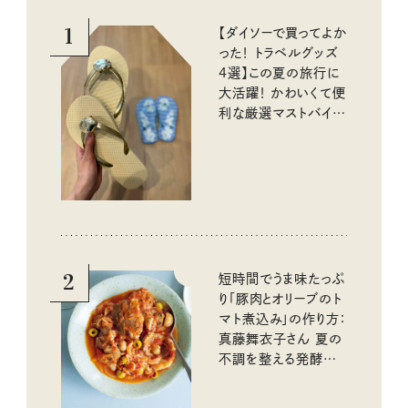
1
【ダイソーで買ってよか
った！ トラベルグッズ
4選】この夏の旅行に
大活躍！ かわいくて便
利な厳選マストバイア
イテム
2
短時間でうま味たっぷ
り「豚肉とオリーブのト
マト煮込み」の作り方：
真藤舞衣子さん 夏の
不調を整える発酵レ
シピ