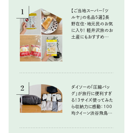
1
【ご当地スーパー「ツ
ルヤ」の名品5選】長
野在住・地元民のお気
に入り！ 軽井沢旅のお
土産にもおすすめのお
いしいもの
2
ダイソーの「圧縮バッ
グ」が旅行に便利すぎ
る！3サイズ使ってみた
ら収納力に感動：100
均クイーン渋谷飛鳥の
『本当にいいもの』第
10回③