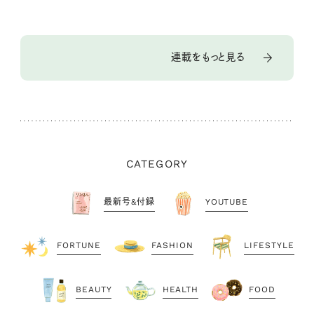
連載をもっと見る
CATEGORY
最新号&付録
YOUTUBE
FORTUNE
FASHION
LIFESTYLE
BEAUTY
HEALTH
FOOD