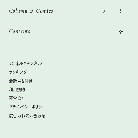
Column & Comics
この春ほしい大人のスニーカー 2026春夏
2026年春夏 トレンドファッションニュース
絶品、お餅レシピ大集合！
2026年下半期占い大特集
本当に使える「旅道具」
Contents
女子旅おすすめスポット 暮らすように心地いいリンネル旅ガイ
ぐれいさん
ド
世界のサンタさんに会って来た！
明日もいい日になりますように
幸せな老後のための リンネルマネー講座
ときめく冬の贈りもの
清水みさとの食いしんぼう寄り道サウナ
リンネルおしゃれファッションスナップ
私の住むまち、好きな場所。LOCAL LIFE REPORT
クラフトビール案内
クグロフの猫
リンネル暮らし部
リンネルチャンネル
リンネル 暮らしの道具大賞
母の日に贈りたい、お花モチーフのアイテム
中沢元紀の板前さん入門
リンネルチャンネル
ランキング
ナチュラルメイクレッスン
うちねこグランプリ2026、発表！
空想喫茶トラノコクさんのあの店この店、喫茶訪問日記
おぱんつ君のわくわく楽しい一週間占い
最新号&付録
喜ばれる贈り物手帖
圷みほさんのゆるっと週末キャンプ通信
毎日が心地よくなるリンネルタロット
利用規約
2026年上半期占い大特集
豆柴・まもるくんの旅日記
運営会社
2025年下半期占い大特集
柳沢小実さんのお散歩するようなゆるり旅
プライバシーポリシー
猫と一緒に心地いい暮らし
広告のお問い合わせ
valoさんのかわいいもの探し
tsukuru & Lin. ツクルアンドリン
kippis（キッピス）