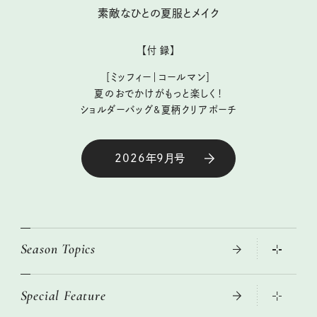
素敵なひとの夏服とメイク
【付 録】
［ミッフィー｜コールマン］
夏のおでかけがもっと楽しく！
ショルダーバッグ&夏柄クリアポーチ
2026年9月号
Season Topics
Special Feature
大人のリュック探し 2026SS
ニトリ・イケア・無印良品で賢くおしゃれなインテリア