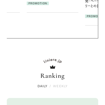
発・ベーリングの腕時計】 アクセサ
PROMOTIO
リーとの重ねづけも素敵な大人の
夏スタイル３選
PROMOTION
Ranking
DAILY
/
WEEKLY