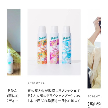
2026.06.01
リフレッシュす
お出かけ前の
ンプー】 この
の一日。汗ば
2026.07.21
一日中心地よく
に過ごす私
【高山都さんが楽しむデンマーク