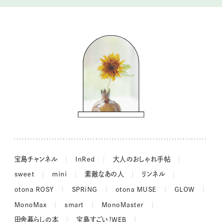
暮らしの時産テクニック
バッグの中身
コウケンテツのヒトワザ巡り
ノーラのフィンランド旅気分
街角ワンデイ
ドーナツハント
吉田羊さんの着物と12のアソビゴコロ
長谷川あかりさんの今週もお疲れ様つまみ
宝島チャンネル
InRed
大人のおしゃれ手帖
sweet
mini
素敵なあの人
リンネル
otona ROSY
SPRiNG
otona MUSE
GLOW
MonoMax
smart
MonoMaster
田舎暮らしの本
宝島すごい！WEB