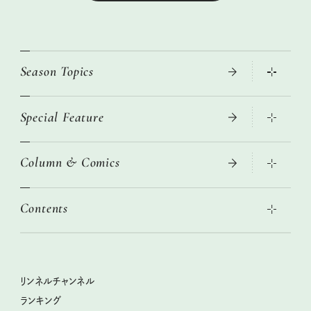
Season Topics
Special Feature
大人のリュック探し 2026SS
ニトリ・イケア・無印良品で賢くおしゃれなインテリア
Column & Comics
この春ほしい大人のスニーカー 2026春夏
2026年春夏 トレンドファッションニュース
絶品、お餅レシピ大集合！
2026年下半期占い大特集
本当に使える「旅道具」
Contents
女子旅おすすめスポット 暮らすように心地いいリンネル旅ガイ
ぐれいさん
ド
世界のサンタさんに会って来た！
明日もいい日になりますように
幸せな老後のための リンネルマネー講座
ときめく冬の贈りもの
清水みさとの食いしんぼう寄り道サウナ
リンネルおしゃれファッションスナップ
私の住むまち、好きな場所。LOCAL LIFE REPORT
クラフトビール案内
クグロフの猫
リンネル暮らし部
リンネルチャンネル
リンネル 暮らしの道具大賞
母の日に贈りたい、お花モチーフのアイテム
中沢元紀の板前さん入門
リンネルチャンネル
ランキング
ナチュラルメイクレッスン
うちねこグランプリ2026、発表！