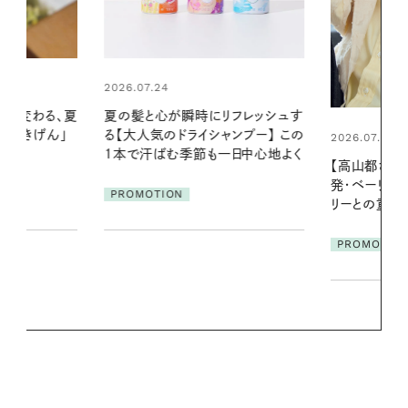
2026.06.01
リフレッシュす
暑い夏のナイ
ンプー】 この
える夜の爽
2026.07.21
一日中心地よく
【高山都さんが楽しむデンマーク
PROMOTIO
発・ベーリングの腕時計】 アクセサ
リーとの重ねづけも素敵な大人の
夏スタイル３選
PROMOTION