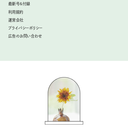
空想喫茶トラノコクさんのあの店この店、喫茶訪問日記
おぱんつ君のわくわく楽しい一週間占い
最新号&付録
喜ばれる贈り物手帖
圷みほさんのゆるっと週末キャンプ通信
毎日が心地よくなるリンネルタロット
利用規約
2026年上半期占い大特集
豆柴・まもるくんの旅日記
運営会社
2025年下半期占い大特集
柳沢小実さんのお散歩するようなゆるり旅
プライバシーポリシー
猫と一緒に心地いい暮らし
広告のお問い合わせ
valoさんのかわいいもの探し
tsukuru & Lin. ツクルアンドリン
kippis（キッピス）
暮らしの時産テクニック
バッグの中身
コウケンテツのヒトワザ巡り
ノーラのフィンランド旅気分
街角ワンデイ
ドーナツハント
吉田羊さんの着物と12のアソビゴコロ
長谷川あかりさんの今週もお疲れ様つまみ