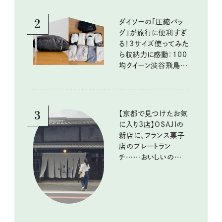
2
ダイソーの「圧縮バッ
グ」が旅行に便利すぎ
る！3サイズ使ってみた
ら収納力に感動：100
均クイーン渋谷飛鳥の
『本当にいいもの』第
10回③
3
【京都で見つけたお気
に入り3店】OSAJIの
新店に、フランス菓子
店のプレートラン
チ……おいしいのんび
り街歩き。